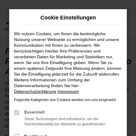
Zum
Hauptinhalt
Cookie Einstellungen
springen
Startseite
Pulheim
Ford
Ford Tourneo Custom
Ford Tourneo
Custom in Pulheim Gebrauchtwagen - Top Angebote
Wir nutzen Cookies, um Ihnen die bestmögliche
Nutzung unserer Webseite zu ermöglichen und unsere
Kommunikation mit Ihnen zu verbessern. Wir
Ford Tourneo Custom in
berücksichtigen hierbei Ihre Präferenzen und
Pulheim Gebrauchtwagen - Top
verarbeiten Daten für Marketing und Statistiken nur,
wenn Sie uns Ihre Einwilligung geben. Wenn Sie zu
Angebote
einem späteren Zeitpunkt Ihre Meinung ändern, können
Sie die Einwilligung jederzeit für die Zukunft widerrufen.
Weitere Informationen zum Umfang der
Der Tourneo Custom von Ford ist die perfekte Wahl als
Datenverarbeitung finden Sie hier:
Gebrauchtwagen für Ihre Mobilität in Pulheim. In Ihrem Ford
Datenschutzerklärung
Impressum
Autohaus in Pulheim finden Sie eine große Auswahl an
Folgende Kategorien von Cookies werden von uns eingesetzt:
sorgfältig geprüften und gepflegten Tourneo Custom-
Fahrzeugen, die verschiedene Bedürfnisse und Budgets
Essentiell
abdecken. Unser erfahrenes Team berät Sie umfassend,
damit Sie das passende Modell für Ihre individuellen
Diese Technologien sind erforderlich, um die
Kernfunktionalität der Webseite zu gewährleisten.
Anforderungen finden.