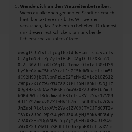
Wende dich an den Webseitenbetreiber.
Wenn du alle oben genannten Schritte versucht
hast, kontaktiere uns bitte. Wir werden
versuchen, das Problem zu beheben. Du kannst
uns diesen Text schicken, um uns bei der
Fehlersuche zu unterstützen:
ewogICJuYW1lIjogIk5ldHdvcmtFcnJvciIs
CiAgImNvbmZpZyI6IHsKICAgICJtZXRob2Qi
OiAiR0VUIiwKICAgICJ1cmwiOiAiaHR0cHM6
Ly9hcGkueC5ha3MtcHJvZC5hdWRhcmlzLm5l
dC92MS9jbGllbnRzLzI2MzMvd2Vic2l0ZS12
ZWhpY2xlcz93ZWJzaXRlPTY5MTRhNTQ5NjIz
ODg4NzkxNDAxZGRkNiZmaWx0ZXJbMF1bZmll
bGRdPWlzT3duJmZpbHRlclswXVt2YWx1ZV09
dHJ1ZSZmaWx0ZXJbMV1bZmllbGRdPW1vZGVs
JmZpbHRlclsxXVt2YWx1ZV09JTVCJTdCJTIy
YXVkYXJpc19pZCUyMiUzQSUyMjVhNWNhNGEy
ZDA0Y2E5MDg5NDViYjVjMyUyMiU3RCU1RCZm
aWx0ZXJbMV1bb3BdPUlOJmZpbHRlclsyXVtm