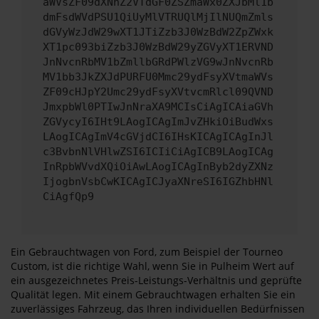
aWVsZF09dXNhZ2VTdGF0ZSZmaWx0ZXJbMl1b
dmFsdWVdPSU1QiUyMlVTRUQlMjIlNUQmZmls
dGVyWzJdW29wXT1JTiZzb3J0WzBdW2ZpZWxk
XT1pc093biZzb3J0WzBdW29yZGVyXT1ERVND
JnNvcnRbMV1bZmllbGRdPWlzVG9wJnNvcnRb
MV1bb3JkZXJdPURFU0Mmc29ydFsyXVtmaWVs
ZF09cHJpY2Umc29ydFsyXVtvcmRlcl09QVND
JmxpbWl0PTIwJnNraXA9MCIsCiAgICAiaGVh
ZGVycyI6IHt9LAogICAgImJvZHkiOiBudWxs
LAogICAgImV4cGVjdCI6IHsKICAgICAgInJl
c3BvbnNlVHlwZSI6ICIiCiAgICB9LAogICAg
InRpbWVvdXQiOiAwLAogICAgInByb2dyZXNz
IjogbnVsbCwKICAgICJyaXNreSI6IGZhbHNl
CiAgfQp9
Ein Gebrauchtwagen von Ford, zum Beispiel der Tourneo
Custom, ist die richtige Wahl, wenn Sie in Pulheim Wert auf
ein ausgezeichnetes Preis-Leistungs-Verhältnis und geprüfte
Qualität legen. Mit einem Gebrauchtwagen erhalten Sie ein
zuverlässiges Fahrzeug, das Ihren individuellen Bedürfnissen