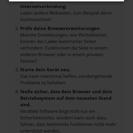
Internetverbindung.
Laden andere Webseiten, zum Beispiel deine
Suchmaschine?
Prüfe deine Browsererweiterungen.
Manche Erweiterungen, wie Werbeblocker,
können das Laden bestimmter Seiten
verhindern. Funktioniert die Seite in einem
anderen Browser oder in einem privaten
Fenster?
Starte dein Gerät neu.
Das kann manchmal helfen, vorübergehende
Probleme zu beheben.
Stelle sicher, dass dein Browser und dein
Betriebssystem auf dem neuesten Stand
sind.
Veraltete Software birgt nicht nur ein
Sicherheitsrisiko, sondern kann auch dazu
führen, dass bestimmte Funktionen nicht mehr
unterstützt werden.