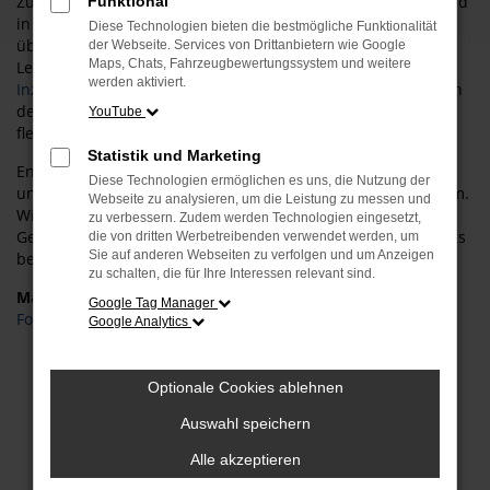
Zusätzlich bieten wir Ihnen zahlreiche Services rund um Ford
Funktional
in Pulheim – von professioneller
Wartung und Reparatur
,
Diese Technologien bieten die bestmögliche Funktionalität
über maßgeschneiderte Finanzierungs- und
der Webseite. Services von Drittanbietern wie Google
Maps, Chats, Fahrzeugbewertungssystem und weitere
Leasingmöglichkeiten bis hin zur unkomplizierten
werden aktiviert.
Inzahlungnahme
Ihres aktuellen Fahrzeugs. So gestaltet sich
der Gebrauchtwagenkauf für Sie sicher, komfortabel und
YouTube
flexibel.
Statistik und Marketing
Entdecken Sie die große Auswahl und profitieren Sie von
Diese Technologien ermöglichen es uns, die Nutzung der
unserer persönlichen Beratung im Ford Autohaus in Pulheim.
Webseite zu analysieren, um die Leistung zu messen und
Wir begleiten Sie auf dem Weg zu Ihrem neuen
zu verbessern. Zudem werden Technologien eingesetzt,
Gebrauchtwagen und sorgen dafür, dass Sie in Pulheim stets
die von dritten Werbetreibenden verwendet werden, um
Sie auf anderen Webseiten zu verfolgen und um Anzeigen
bestens unterwegs sind.
zu schalten, die für Ihre Interessen relevant sind.
Marken
Google Tag Manager
Ford
Google Analytics
Fehler: Network Error
Optionale Cookies ablehnen
Beim Laden ist ein Fehler aufgetreten.
Auswahl speichern
Hier sind ein paar Tipps, die dir helfen können:
Alle akzeptieren
Überprüfe deine Firewall und deine