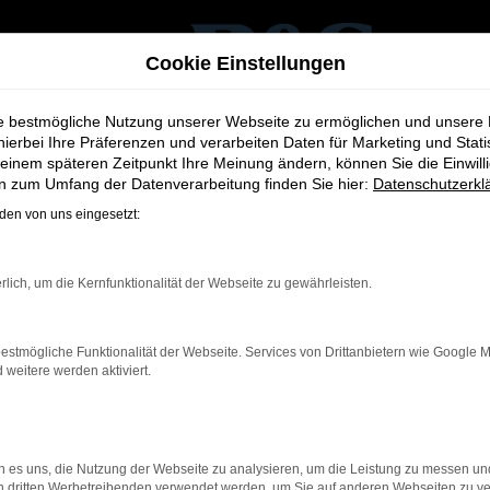
Cookie Einstellungen
ie bestmögliche Nutzung unserer Webseite zu ermöglichen und unsere
hierbei Ihre Präferenzen und verarbeiten Daten für Marketing und Stati
einem späteren Zeitpunkt Ihre Meinung ändern, können Sie die Einwillig
en zum Umfang der Datenverarbeitung finden Sie hier:
Datenschutzerkl
en von uns eingesetzt:
rlich, um die Kernfunktionalität der Webseite zu gewährleisten.
istungen
estmögliche Funktionalität der Webseite. Services von Drittanbietern wie Google 
eitere werden aktiviert.
 und sichern Sie sich Ihr Traumfahrzeug zum Bestpreis.
 es uns, die Nutzung der Webseite zu analysieren, um die Leistung zu messen u
on dritten Werbetreibenden verwendet werden, um Sie auf anderen Webseiten zu ve