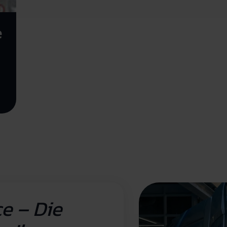
e
e – Die