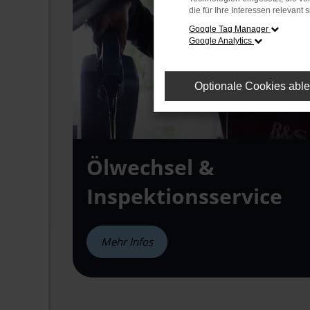
die für Ihre Interessen relevant s
Google Tag Manager
Google Analytics
Optionale Cookies abl
Öl
wechsel &
Inspektions
service
Mehr Infos