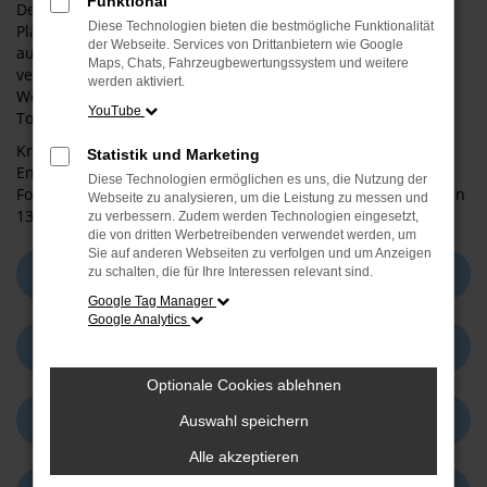
Funktional
Der Ford Tourneo Connect bietet Ihnen ein großzügiges
Diese Technologien bieten die bestmögliche Funktionalität
Platzangebot mit
der Webseite. Services von Drittanbietern wie Google
ausgesprochen flexibler Nutzung, ohne auf Komfort zu
Maps, Chats, Fahrzeugbewertungssystem und weitere
verzichten.
werden aktiviert.
Wegweisende Technologien machen das Fahren im Ford
YouTube
Tourneo Connect noch sicherer und einfacher
Kraftstoffverbrauch (in l/100 km nach § 2 Nrn. 5, 6, 6a Pkw-
Statistik und Marketing
EnVKV in der jeweils geltenden Fassung):
Diese Technologien ermöglichen es uns, die Nutzung der
Ford Tourneo Connect: 5,2 – 4,5 (kombiniert); CO2-Emissionen
Webseite zu analysieren, um die Leistung zu messen und
138 – 118 g/km (kombiniert); CO2-Effizienzklasse: A-A.
zu verbessern. Zudem werden Technologien eingesetzt,
die von dritten Werbetreibenden verwendet werden, um
Sie auf anderen Webseiten zu verfolgen und um Anzeigen
Fahrzeugdetails
zu schalten, die für Ihre Interessen relevant sind.
Google Tag Manager
Google Analytics
Unser Bestand
Optionale Cookies ablehnen
Konfigurator
Auswahl speichern
Alle akzeptieren