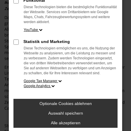
Funktional
Ikonisch, elektrisierend, smart – der Ford Capri für ein neues
Diese Technologien bieten die bestmögliche Funktionalität
Zeitalter.
der Webseite. Services von Drittanbietern wie Google
Das Leben verlangt nach Charakter. Die täglichen Wege, der
Maps, Chats, Fahrzeugbewertungssystem und weitere
werden aktiviert.
große Auftritt am Abend oder die spontane Flucht aus dem
Alltag. Wohin die Reise auch geht – der neue Ford Capri
YouTube
bringt pure Emotion und moderne Performance auf die
Straße. Er kombiniert das rebellische Erbe einer echten
Statistik und Marketing
Sportwagen-Ikone mit der Premium-Funktionalität eines
Diese Technologien ermöglichen es uns, die Nutzung der
modernen Crossover-Coupés und einem unverwechselbar
Webseite zu analysieren, um die Leistung zu messen und
selbstbewussten Design.
zu verbessern. Zudem werden Technologien eingesetzt,
die von dritten Werbetreibenden verwendet werden, um
Entdecken Sie eine perfekte Symbiose aus avantgardistischer
Sie auf anderen Webseiten zu verfolgen und um Anzeigen
Linienführung, luxuriösem Komfort, intelligenten digitalen
zu schalten, die für Ihre Interessen relevant sind.
Technologien und einem kraftvollen, rein elektrischen
Google Tag Manager
Antrieb. Er ist athletisch, innovativ und kompromisslos
Google Analytics
modern: das perfekte Elektro-Crossover für alle, die Tradition
schätzen und die Zukunft fahren wollen. Setzen Sie ein
Zeichen und drücken Sie Ihren Stil aus – mit dem neuen Ford
Optionale Cookies ablehnen
Capri!
Auswahl speichern
Alle akzeptieren
Stromverbrauch (kombiniert): 14,0 – 13,3 kWh/100 km; CO₂-