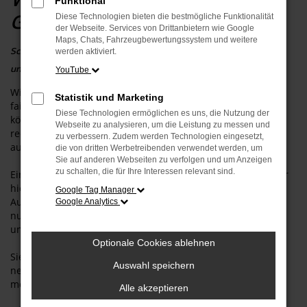
Funktional
Gebrauchtfahrzeug
Diese Technologien bieten die bestmögliche Funktionalität
der Webseite. Services von Drittanbietern wie Google
Maps, Chats, Fahrzeugbewertungssystem und weitere
Schnelle Bewertung Ihres Gebrauchten – online, kostenlos &
werden aktiviert.
unverbindlich!
YouTube
Wir nehmen sehr gerne Ihren Gebrauchtwagen zu einem
Statistik und Marketing
fairen Preis in Zahlung. Durch unsere Inzahlungnahme,
Diese Technologien ermöglichen es uns, die Nutzung der
können Sie z.B. die Anzahlung für Ihr neues Wunschmodell
Webseite zu analysieren, um die Leistung zu messen und
reduzieren oder sich den vereinbarten Betrag einfach
zu verbessern. Zudem werden Technologien eingesetzt,
auszahlen lassen.
die von dritten Werbetreibenden verwendet werden, um
Sie auf anderen Webseiten zu verfolgen und um Anzeigen
zu schalten, die für Ihre Interessen relevant sind.
Eine eventuelle Ablösung der Finanzierung übernehmen wir
hierbei sehr gern für Sie. Sie können Ihr Fahrzeug bis zur
Google Tag Manager
Auslieferung des neuen Wunschmodells einfach weiter
Google Analytics
nutzen. Somit wird ein Fahrzeugwechsel für Sie sehr
unkompliziert.
Optionale Cookies ablehnen
Sie möchten Ihren Gebrauchtwagen verkaufen ohne ein
Auswahl speichern
neues Fahrzeug bei uns zu erwerben. Auch dies ist bei uns
möglich.
Alle akzeptieren