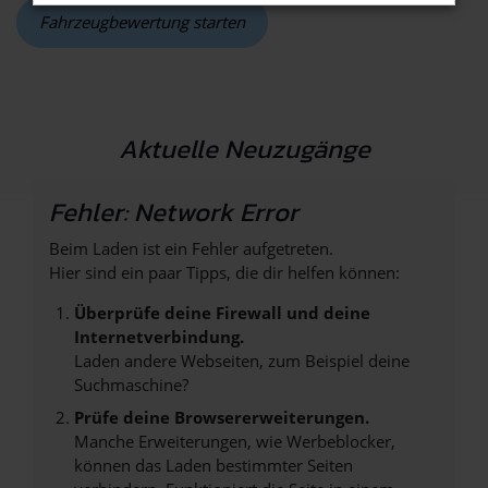
Fahrzeugbewertung starten
Aktuelle Neuzugänge
Fehler: Network Error
Beim Laden ist ein Fehler aufgetreten.
Hier sind ein paar Tipps, die dir helfen können:
Überprüfe deine Firewall und deine
Internetverbindung.
Laden andere Webseiten, zum Beispiel deine
Suchmaschine?
Prüfe deine Browsererweiterungen.
Manche Erweiterungen, wie Werbeblocker,
können das Laden bestimmter Seiten