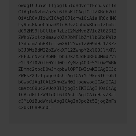
ewogICJuYW1lIjogIk5ldHdvcmtFcnJvciIs
CiAgImNvbmZpZyI6IHsKICAgICJtZXRob2Qi
OiAiR0VUIiwKICAgICJ1cmwiOiAiaHR0cHM6
Ly9hcGkueC5ha3MtcHJvZC5hdWRhcmlzLm5l
dC92MS9jbGllbnRzLzI2MzMvd2Vic2l0ZS12
ZWhpY2xlcz9maWx0ZXJbMF1bZmllbGRdPWlz
T3duJmZpbHRlclswXVt2YWx1ZV09dHJ1ZSZz
b3J0WzBdW2ZpZWxkXT12ZWhpY2xlQ3JlYXRl
ZEF0JnNvcnRbMF1bb3JkZXJdPURFU0Mmd2Vi
c2l0ZT02OTE0YTU0OTYyMzg4ODc5MTQwMWRk
ZDYmc2tpcD0wJmxpbWl0PTIwIiwKICAgICJo
ZWFkZXJzIjoge30sCiAgICAiYm9keSI6IG51
bGwsCiAgICAiZXhwZWN0IjogewogICAgICAi
cmVzcG9uc2VUeXBlIjogIiIKICAgIH0sCiAg
ICAidGltZW91dCI6IDAsCiAgICAicHJvZ3Jl
c3MiOiBudWxsLAogICAgInJpc2t5IjogZmFs
c2UKICB9Cn0=