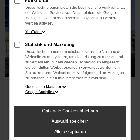
Funktional
Diese Technologien bieten die bestmögliche Funktionalität
der Webseite. Services von Drittanbietern wie Google
Maps, Chats, Fahrzeugbewertungssystem und weitere
werden aktiviert.
YouTube
Statistik und Marketing
Diese Technologien ermöglichen es uns, die Nutzung der
Webseite zu analysieren, um die Leistung zu messen und
zu verbessern. Zudem werden Technologien eingesetzt,
die von dritten Werbetreibenden verwendet werden, um
Sie auf anderen Webseiten zu verfolgen und um Anzeigen
zu schalten, die für Ihre Interessen relevant sind.
Köln-Fühlingen Fordstore
Google Tag Manager
R&S Mobile GmbH & Co. KG
Google Analytics
Robert-Bosch-Str. 2-4
50769 Köln-Fühlingen
Optionale Cookies ablehnen
Auswahl speichern
Alle akzeptieren
Öffnungszeiten