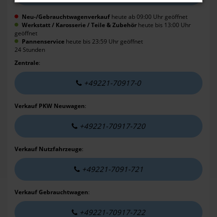
Neu-/Gebrauchtwagenverkauf
heute ab 09:00 Uhr geöffnet
Werkstatt / Karosserie / Teile & Zubehör
heute bis 13:00 Uhr
geöffnet
Pannenservice
heute bis 23:59 Uhr geöffnet
24 Stunden
Zentrale
:
+49221-70917-0
Verkauf PKW Neuwagen
:
+49221-70917-720
Verkauf Nutzfahrzeuge
:
+49221-7091-721
Verkauf Gebrauchtwagen
:
+49221-70917-722