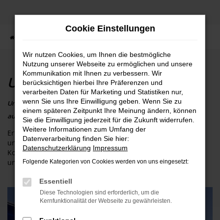
Zum
Hauptinhalt
Cookie Einstellungen
springen
Startseite
Kontakt
Standorte
Wir nutzen Cookies, um Ihnen die bestmögliche
Nutzung unserer Webseite zu ermöglichen und unsere
Kommunikation mit Ihnen zu verbessern. Wir
Unsere Standorte
berücksichtigen hierbei Ihre Präferenzen und
verarbeiten Daten für Marketing und Statistiken nur,
wenn Sie uns Ihre Einwilligung geben. Wenn Sie zu
Unsere Standorte Köln & Pulheim: Alle wichtigen Informationen
einem späteren Zeitpunkt Ihre Meinung ändern, können
auf einen Blick.
Sie die Einwilligung jederzeit für die Zukunft widerrufen.
Weitere Informationen zum Umfang der
Erfahren Sie alles Wissenswerte zu unseren Filialen in Köln
Datenverarbeitung finden Sie hier:
und Pulheim – von den aktuellen Öffnungszeiten über
Datenschutzerklärung
Impressum
Kontaktmöglichkeiten bis hin zur Anfahrt. So erreichen Sie
uns schnell und unkompliziert.
Folgende Kategorien von Cookies werden von uns eingesetzt:
Essentiell
Diese Technologien sind erforderlich, um die
Kernfunktionalität der Webseite zu gewährleisten.