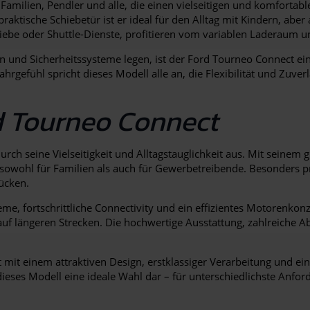
Familien, Pendler und alle, die einen vielseitigen und komforta
raktische Schiebetür ist er ideal für den Alltag mit Kindern, ab
ebe oder Shuttle-Dienste, profitieren vom variablen Laderaum
gn und Sicherheitssysteme legen, ist der Ford Tourneo Connect e
gefühl spricht dieses Modell alle an, die Flexibilität und Zuver
d Tourneo Connect
rch seine Vielseitigkeit und Alltagstauglichkeit aus. Mit seinem
 sowohl für Familien als auch für Gewerbetreibende. Besonders 
ücken.
me, fortschrittliche Connectivity und ein effizientes Motorenk
auf längeren Strecken. Die hochwertige Ausstattung, zahlreiche 
 mit einem attraktiven Design, erstklassiger Verarbeitung und 
 dieses Modell eine ideale Wahl dar – für unterschiedlichste Anfo