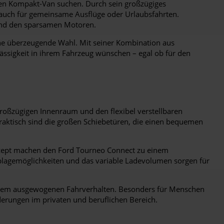
blen Kompakt-Van suchen. Durch sein großzügiges
er auch für gemeinsame Ausflüge oder Urlaubsfahrten.
 und den sparsamen Motoren.
ine überzeugende Wahl. Mit seiner Kombination aus
lässigkeit in ihrem Fahrzeug wünschen – egal ob für den
 großzügigen Innenraum und den flexibel verstellbaren
praktisch sind die großen Schiebetüren, die einen bequemen
onzept machen den Ford Tourneo Connect zu einem
Ablagemöglichkeiten und das variable Ladevolumen sorgen für
einem ausgewogenen Fahrverhalten. Besonders für Menschen
rderungen im privaten und beruflichen Bereich.