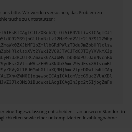
e uns bitte. Wir werden versuchen, das Problem zu
ehlersuche zu unterstützen:
yI6IHsKICAgICJtZXRob2QiOiAiR0VUIiwKICAgICJ1
m5ldC92MS9jbGllbnRzLzI2MzMvd2Vic2l0ZS12ZWhp
iZmaWx0ZXJbMF1bZmllbGRdPWlzT3duJmZpbHRlclsw
mZpbHRlclsxXVt2YWx1ZV09JTVCJTdCJTIyYXVkYXJp
SUyMiU3RCU1RCZmaWx0ZXJbMV1bb3BdPUlOJnNvcnRb
29ydFsxXVtmaWVsZF09aXNUb3Amc29ydFsxXVtvcmRl
29yZGVyXT1BU0MmbGltaXQ9MjAmc2tpcD0wIiwKICAg
CAiZXhwZWN0IjogewogICAgICAicmVzcG9uc2VUeXBl
HJvZ3Jlc3MiOiBudWxsLAogICAgInJpc2t5IjogZmFs
der eine Tageszulassung entscheiden – an unserem Standort in
öglichkeiten sowie einer unkomplizierten Inzahlungnahme