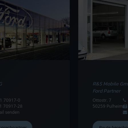
G
R&S Mobile Gm
Ford Partner
1 70917-0
Ottostr. 7
1 70917-28
50259 Pulheim
ail senden
sprechpartner
Route berechn