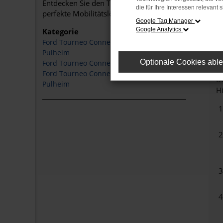
Entdecken Sie den Tourneo Connect und weitere Mo
die für Ihre Interessen relevant s
perfekte Mobilitätslösung für Ihren Alltag in Pulheim
Google Tag Manager
Google Analytics
Kategorie
Ford Tourneo Connect Tageszulassung
Pulheim
Optionale Cookies abl
Ford Tourneo Connect Pulheim
Ford Tourneo Connect Gebrauchtwagen
Be
Pulheim
Hi