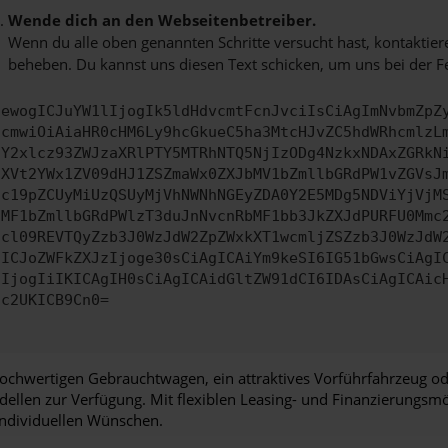
Wende dich an den Webseitenbetreiber.
Wenn du alle oben genannten Schritte versucht hast, kontaktier
beheben. Du kannst uns diesen Text schicken, um uns bei der F
ewogICJuYW1lIjogIk5ldHdvcmtFcnJvciIsCiAgImNvbmZpZ
cmwiOiAiaHR0cHM6Ly9hcGkueC5ha3MtcHJvZC5hdWRhcmlzL
Y2xlcz93ZWJzaXRlPTY5MTRhNTQ5NjIzODg4NzkxNDAxZGRkN
XVt2YWx1ZV09dHJ1ZSZmaWx0ZXJbMV1bZmllbGRdPW1vZGVsJ
c19pZCUyMiUzQSUyMjVhNWNhNGEyZDA0Y2E5MDg5NDViYjVjM
MF1bZmllbGRdPWlzT3duJnNvcnRbMF1bb3JkZXJdPURFU0Mmc
cl09REVTQyZzb3J0WzJdW2ZpZWxkXT1wcmljZSZzb3J0WzJdW
ICJoZWFkZXJzIjoge30sCiAgICAiYm9keSI6IG51bGwsCiAgI
IjogIiIKICAgIH0sCiAgICAidGltZW91dCI6IDAsCiAgICAic
c2UKICB9Cn0=
 hochwertigen Gebrauchtwagen, ein attraktives Vorführfahrzeug o
ellen zur Verfügung. Mit flexiblen Leasing- und Finanzierungsm
individuellen Wünschen.