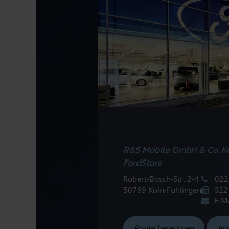
R&S Mobile GmbH & Co. K
FordStore
Robert-Bosch-Str. 2-4
022
50769 Köln-Fühlingen
022
E-M
Route berechnen
An