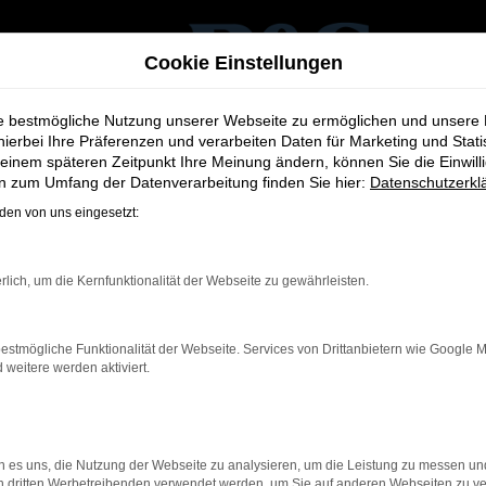
Cookie Einstellungen
ie bestmögliche Nutzung unserer Webseite zu ermöglichen und unsere
hierbei Ihre Präferenzen und verarbeiten Daten für Marketing und Stati
 - Top Angebote
einem späteren Zeitpunkt Ihre Meinung ändern, können Sie die Einwillig
en zum Umfang der Datenverarbeitung finden Sie hier:
Datenschutzerkl
ct in Pulheim - Top Ang
en von uns eingesetzt:
für Autofahrerinnen und Autofahrer in Pulheim. Ob Alltag, Famili
rlich, um die Kernfunktionalität der Webseite zu gewährleisten.
nd passt sich flexibel Ihren individuellen Anforderungen an.
eine große Auswahl an aktuellen Tourneo Connect-Fahrzeugen in 
estmögliche Funktionalität der Webseite. Services von Drittanbietern wie Google 
ützen Sie dabei, das ideale Fahrzeug für Ihre Bedürfnisse zu find
eitere werden aktiviert.
zahlreichen zusätzlichen Services rund um Ford in Pulheim: Wir 
 sowie die unkomplizierte
Inzahlungnahme Ihres bisherigen Fahrz
 es uns, die Nutzung der Webseite zu analysieren, um die Leistung zu messen u
on dritten Werbetreibenden verwendet werden, um Sie auf anderen Webseiten zu ve