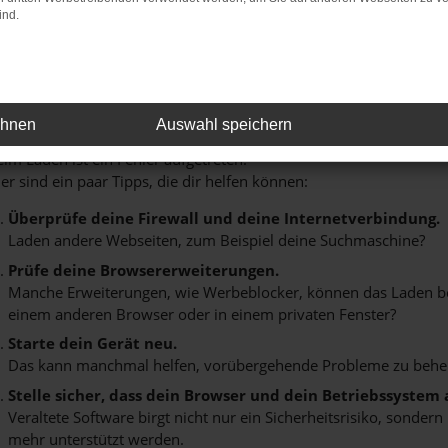
delle in unserem großzügigen
Showroom
. Lassen Sie sich indiv
ind.
.
Fehler: Network Error
ehnen
Auswahl speichern
im Laden ist ein Fehler aufgetreten.
er sind ein paar Tipps, die dir helfen können:
Überprüfe deine Firewall und deine Internetverbindung.
Laden andere Webseiten, zum Beispiel deine Suchmaschine?
Prüfe deine Browsererweiterungen.
Manche Erweiterungen, wie Werbeblocker, können das Laden best
einem anderen Browser oder in einem privaten Fenster?
Starte dein Gerät neu.
Das kann manchmal helfen, vorübergehende Probleme zu behe
Stelle sicher, dass dein Browser und dein Betriebssystem
Veraltete Software birgt nicht nur ein Sicherheitsrisiko, sonde
mehr unterstützt werden.