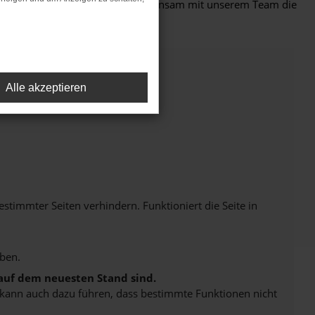
iduell beraten und finden Sie gemeinsam mit unserem Team die
Alle akzeptieren
immter Seiten verhindern. Funktioniert die Seite in
ben.
 auf dem neuesten Stand sind.
rn kann auch dazu führen, dass bestimmte Funktionen nicht