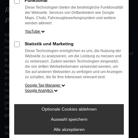
Funktional
R&S Mobile - Die Nr. 1 in Köln und
Diese Technologien bieten die bestmögliche Funktionalität
der Webseite. Services von Drittanbietern wie Google
Pulheim
Maps, Chats, Fahrzeugbewertungssystem und weitere
werden aktiviert.
YouTube
R&S ist einer der größten Ford Partner in der Region. Unser
FordStore in Köln befindet sich auf über 30.000 qm direkt
Statistik und Marketing
neben den Ford Werken am Fühlinger See. Ein weiterer R&S
Diese Technologien ermöglichen es uns, die Nutzung der
FordPartner befindet sich in Pulheim. Bei uns erwartet Sie das
Webseite zu analysieren, um die Leistung zu messen und
größte Ford- Angebot an PKW und Nutzfahrzeugen der
zu verbessern. Zudem werden Technologien eingesetzt,
Region. Wählen Sie aus über 3.000 kurzfristig verfügbaren
die von dritten Werbetreibenden verwendet werden, um
Neufahrzeugen. Neben dem zentralen Ersatzteillager sorgt
Sie auf anderen Webseiten zu verfolgen und um Anzeigen
ein hochmodernes Kundendienst-Zentrum mit eigenem
zu schalten, die für Ihre Interessen relevant sind.
Karosserie-Fach-Betrieb und Direkt-Annahme für den
Google Tag Manager
reibungslosen Service-Ablauf. Unser R&S Gebrauchtwagen-
Google Analytics
Zentrum ist ein Multimarkt für Kurzzulassungen,
Jahreswagen, Dienstwagen, Pkw und Nutzfahrzeuge. Hier
finden Sie bei über 400 Top-Angeboten in jeder Preislage
Optionale Cookies ablehnen
garantiert Ihr Wunschfahrzeug.
Auswahl speichern
Wir freuen uns auf Ihren Besuch in Köln und Pulheim.
Alle akzeptieren
Ihr R&S- Team