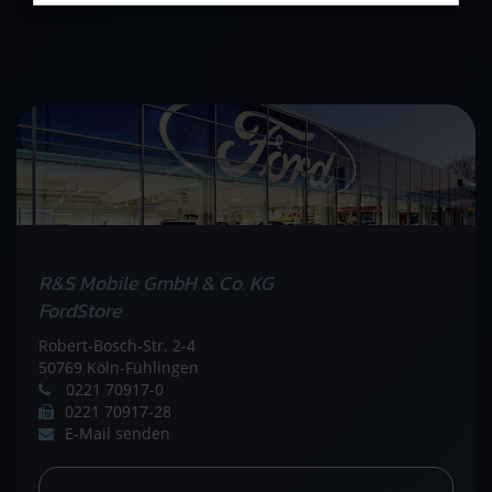
R&S Mobile GmbH & Co. KG
FordStore
Robert-Bosch-Str. 2-4
50769 Köln-Fühlingen
0221 70917-0
0221 70917-28
E-Mail senden