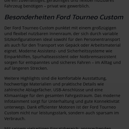
die ein zuverlässiges, geräumiges und flexibel nutzbares
Fahrzeug benötigen – privat wie gewerblich.
Besonderheiten Ford Tourneo Custom
Der Ford Tourneo Custom punktet mit einem großzügigen
und flexibel nutzbaren Innenraum, der sich durch variable
Sitzkonfigurationen ideal sowohl für den Personentransport
als auch für den Transport von Gepäck oder Arbeitsmaterial
eignet. Moderne Assistenz- und Sicherheitssysteme wie
Einparkhilfen, Spurhalteassistent oder Notbremsassistent
sorgen für entspanntes und sicheres Fahren – im Alltag und
auf längeren Strecken.
Weitere Highlights sind die komfortable Ausstattung,
hochwertige Materialien und praktische Details wie
zahlreiche Ablagefächer, USB-Anschlüsse und eine
Klimaanlage für den gesamten Fahrgastraum. Das moderne
Infotainment sorgt für Unterhaltung und gute Konnektivität
unterwegs. Dank effizienter Motoren ist der Ford Tourneo
Custom nicht nur leistungsstark, sondern auch sparsam im
Verbrauch.
Mit seinem vielseitigen Einsatzbereich, ansprechenden