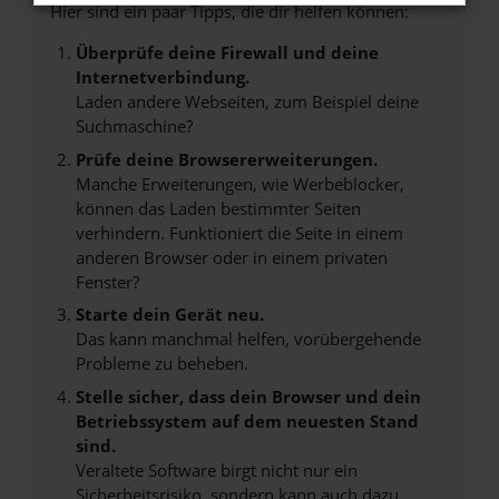
Hier sind ein paar Tipps, die dir helfen können:
Überprüfe deine Firewall und deine
Internetverbindung.
Laden andere Webseiten, zum Beispiel deine
Suchmaschine?
Prüfe deine Browsererweiterungen.
Manche Erweiterungen, wie Werbeblocker,
können das Laden bestimmter Seiten
verhindern. Funktioniert die Seite in einem
anderen Browser oder in einem privaten
Fenster?
Starte dein Gerät neu.
Das kann manchmal helfen, vorübergehende
Probleme zu beheben.
Stelle sicher, dass dein Browser und dein
Betriebssystem auf dem neuesten Stand
sind.
Veraltete Software birgt nicht nur ein
Sicherheitsrisiko, sondern kann auch dazu