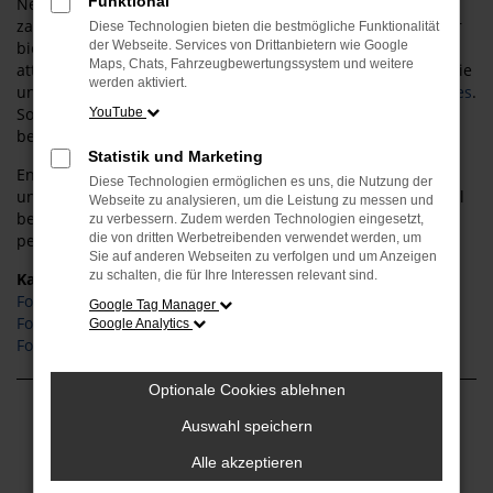
Funktional
Neben dem Fahrzeugkauf profitieren Sie bei uns von
zahlreichen zusätzlichen Services rund um Ford in Köln: Wir
Diese Technologien bieten die bestmögliche Funktionalität
bieten Ihnen professionelle
der Webseite. Services von Drittanbietern wie Google
Wartung
, schnelle Reparaturen,
Maps, Chats, Fahrzeugbewertungssystem und weitere
attraktive Leasing- und Finanzierungsmöglichkeiten sowie die
werden aktiviert.
unkomplizierte
Inzahlungnahme Ihres bisherigen Fahrzeuges
.
So gestalten wir den Fahrzeugkauf und -besitz für Sie
YouTube
besonders angenehm und sorgenfrei.
Statistik und Marketing
Entdecken Sie den Tourneo Custom und weitere Modelle in
Diese Technologien ermöglichen es uns, die Nutzung der
unserem großzügigen
Showroom
. Lassen Sie sich individuell
Webseite zu analysieren, um die Leistung zu messen und
beraten und finden Sie gemeinsam mit unserem Team die
zu verbessern. Zudem werden Technologien eingesetzt,
perfekte Mobilitätslösung für Ihren Alltag in Köln.
die von dritten Werbetreibenden verwendet werden, um
Sie auf anderen Webseiten zu verfolgen und um Anzeigen
zu schalten, die für Ihre Interessen relevant sind.
Kategorie
Ford Tourneo Custom Neuwagen Köln
Google Tag Manager
Ford Tourneo Custom Köln
Google Analytics
Ford Tourneo Custom Gebrauchtwagen Köln
Optionale Cookies ablehnen
Fehler: Network Error
Auswahl speichern
Alle akzeptieren
Beim Laden ist ein Fehler aufgetreten.