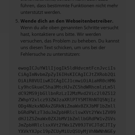
führen, dass bestimmte Funktionen nicht mehr
unterstützt werden.
Wende dich an den Webseitenbetreiber.
Wenn du alle oben genannten Schritte versucht
hast, kontaktiere uns bitte. Wir werden
versuchen, das Problem zu beheben. Du kannst
uns diesen Text schicken, um uns bei der
Fehlersuche zu unterstützen:
ewogICJuYW1lIjogIk5ldHdvcmtFcnJvciIs
CiAgImNvbmZpZyI6IHsKICAgICJtZXRob2Qi
OiAiR0VUIiwKICAgICJ1cmwiOiAiaHR0cHM6
Ly9hcGkueC5ha3MtcHJvZC5hdWRhcmlzLm5l
dC92MS9jbGllbnRzLzI2MzMvd2Vic2l0ZS12
ZWhpY2xlcz93ZWJzaXRlPTY5MTRhNTQ5NjIz
ODg4NzkxNDAxZGRkNiZmaWx0ZXJbMF1bZmll
bGRdPWlzT3duJmZpbHRlclswXVt2YWx1ZV09
dHJ1ZSZmaWx0ZXJbMV1bZmllbGRdPW1vZGVs
JmZpbHRlclsxXVt2YWx1ZV09JTVCJTdCJTIy
YXVkYXJpc19pZCUyMiUzQSUyMjVhNWNhNGEy