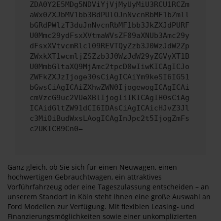
ZDA0Y2E5MDg5NDViYjVjMyUyMiU3RCU1RCZm
aWx0ZXJbMV1bb3BdPUlOJnNvcnRbMF1bZmll
bGRdPWlzT3duJnNvcnRbMF1bb3JkZXJdPURF
U0Mmc29ydFsxXVtmaWVsZF09aXNUb3Amc29y
dFsxXVtvcmRlcl09REVTQyZzb3J0WzJdW2Zp
ZWxkXT1wcmljZSZzb3J0WzJdW29yZGVyXT1B
U0MmbGltaXQ9MjAmc2tpcD0wIiwKICAgICJo
ZWFkZXJzIjoge30sCiAgICAiYm9keSI6IG51
bGwsCiAgICAiZXhwZWN0IjogewogICAgICAi
cmVzcG9uc2VUeXBlIjogIiIKICAgIH0sCiAg
ICAidGltZW91dCI6IDAsCiAgICAicHJvZ3Jl
c3MiOiBudWxsLAogICAgInJpc2t5IjogZmFs
c2UKICB9Cn0=
Ganz gleich, ob Sie sich für einen Neuwagen, einen
hochwertigen Gebrauchtwagen, ein attraktives
Vorführfahrzeug oder eine Tageszulassung entscheiden – an
unserem Standort in Köln steht Ihnen eine große Auswahl an
Ford Modellen zur Verfügung. Mit flexiblen Leasing- und
Finanzierungsmöglichkeiten sowie einer unkomplizierten