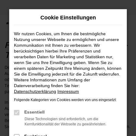
Zum
Hauptinhalt
Cookie Einstellungen
springen
Startseite
Köln
Ford
Ford Tourneo Custom in Köln - Top Angebote
Wir nutzen Cookies, um Ihnen die bestmögliche
Nutzung unserer Webseite zu ermöglichen und unsere
Ford Tourneo Custom in Köln -
Kommunikation mit Ihnen zu verbessern. Wir
Top Angebote
berücksichtigen hierbei Ihre Präferenzen und
verarbeiten Daten für Marketing und Statistiken nur,
wenn Sie uns Ihre Einwilligung geben. Wenn Sie zu
Der Tourneo Custom von Ford ist die perfekte Wahl für
einem späteren Zeitpunkt Ihre Meinung ändern, können
Autofahrerinnen und Autofahrer in Köln. Ob Alltag, Familie
Sie die Einwilligung jederzeit für die Zukunft widerrufen.
oder Freizeit – dieses Modell überzeugt durch innovative
Weitere Informationen zum Umfang der
Technik, modernes Design und hohe Zuverlässigkeit und
Datenverarbeitung finden Sie hier:
passt sich flexibel Ihren individuellen Anforderungen an.
Datenschutzerklärung
Impressum
Folgende Kategorien von Cookies werden von uns eingesetzt:
In unserem Ford Autohaus in Köln erwartet Sie eine große
Auswahl an aktuellen Tourneo Custom-Fahrzeugen in
Essentiell
verschiedenen Ausstattungsvarianten. Unsere erfahrenen
Diese Technologien sind erforderlich, um die
Berater stehen Ihnen persönlich zur Seite und unterstützen
Kernfunktionalität der Webseite zu gewährleisten.
Sie dabei, das ideale Fahrzeug für Ihre Bedürfnisse zu finden.