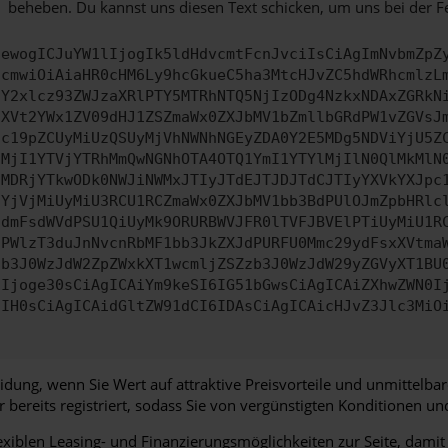
beheben. Du kannst uns diesen Text schicken, um uns bei der F
ewogICJuYW1lIjogIk5ldHdvcmtFcnJvciIsCiAgImNvbmZpZ
cmwiOiAiaHR0cHM6Ly9hcGkueC5ha3MtcHJvZC5hdWRhcmlzL
Y2xlcz93ZWJzaXRlPTY5MTRhNTQ5NjIzODg4NzkxNDAxZGRkN
XVt2YWx1ZV09dHJ1ZSZmaWx0ZXJbMV1bZmllbGRdPW1vZGVsJ
c19pZCUyMiUzQSUyMjVhNWNhNGEyZDA0Y2E5MDg5NDViYjU5Z
MjI1YTVjYTRhMmQwNGNhOTA4OTQ1YmI1YTYlMjIlN0QlMkMlN
MDRjYTkwODk0NWJiNWMxJTIyJTdEJTJDJTdCJTIyYXVkYXJpc
YjVjMiUyMiU3RCU1RCZmaWx0ZXJbMV1bb3BdPUlOJmZpbHRlc
dmFsdWVdPSU1QiUyMk9ORURBWVJFR0lTVFJBVElPTiUyMiU1R
PWlzT3duJnNvcnRbMF1bb3JkZXJdPURFU0Mmc29ydFsxXVtma
b3J0WzJdW2ZpZWxkXT1wcmljZSZzb3J0WzJdW29yZGVyXT1BU
Ijoge30sCiAgICAiYm9keSI6IG51bGwsCiAgICAiZXhwZWN0I
IH0sCiAgICAidGltZW91dCI6IDAsCiAgICAicHJvZ3Jlc3MiO
eidung, wenn Sie Wert auf attraktive Preisvorteile und unmittelba
 bereits registriert, sodass Sie von vergünstigten Konditionen u
lexiblen Leasing- und Finanzierungsmöglichkeiten zur Seite, dam