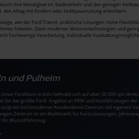
durch ihre Wendigkeit im Stadtverkehr und den geringen Verbrau
, den Alltag mit Kindern oder Hobbyausrüstung erleichtern.
zeuge, wie der Ford Transit, praktische Lösungen: Hohe Flexibili
ehmes Arbeiten. Dank moderner Motorentechnologien und geringer
urch hochwertige Verarbeitung, individuelle Ausstattungsmöglichke
öln und Pulheim
n. Unser FordStore in Köln befindet sich auf über 30.000 qm dire
tet Sie das größte Ford- Angebot an PKW und Nutzfahrzeugen der 
r sorgt ein hochmodernes Kundendienst-Zentrum mit eigenem Ka
agen-Zentrum ist ein Multimarkt für Kurzzulassungen, Jahreswag
t Ihr Wunschfahrzeug.
.