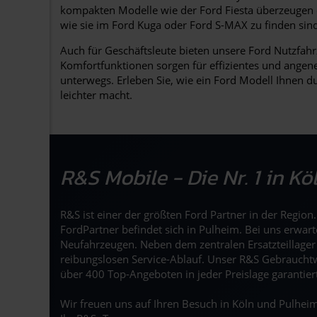
kompakten Modelle wie der Ford Fiesta überzeugen 
wie sie im Ford Kuga oder Ford S-MAX zu finden sind
Auch für Geschäftsleute bieten unsere Ford Nutzfahr
Komfortfunktionen sorgen für effizientes und angen
unterwegs. Erleben Sie, wie ein Ford Modell Ihnen d
leichter macht.
R&S Mobile - Die Nr. 1 in K
R&S ist einer der größten Ford Partner in der Regio
FordPartner befindet sich in Pulheim. Bei uns erwar
Neufahrzeugen. Neben dem zentralen Ersatzteillage
reibungslosen Service-Ablauf. Unser R&S Gebrauchtw
über 400 Top-Angeboten in jeder Preislage garantier
Wir freuen uns auf Ihren Besuch in Köln und Pulheim