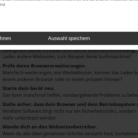
ind.
Fehler: Network Error
im Laden ist ein Fehler aufgetreten.
er sind ein paar Tipps, die dir helfen können:
ehnen
Auswahl speichern
Überprüfe deine Firewall und deine Internetverbindung.
Laden andere Webseiten, zum Beispiel deine Suchmaschine?
Prüfe deine Browsererweiterungen.
Manche Erweiterungen, wie Werbeblocker, können das Laden best
einem anderen Browser oder in einem privaten Fenster?
Starte dein Gerät neu.
Das kann manchmal helfen, vorübergehende Probleme zu behe
Stelle sicher, dass dein Browser und dein Betriebssystem
Veraltete Software birgt nicht nur ein Sicherheitsrisiko, sonde
mehr unterstützt werden.
Wende dich an den Webseitenbetreiber.
Wenn du alle oben genannten Schritte versucht hast, kontaktier