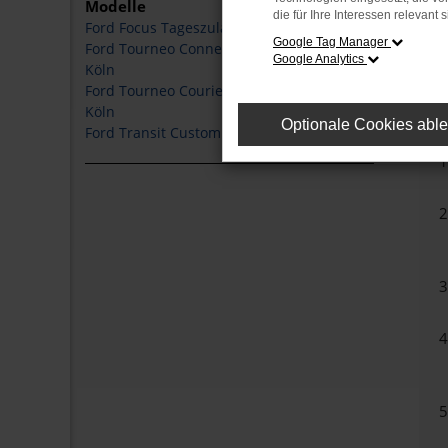
Modelle
die für Ihre Interessen relevant s
Ford Focus Tageszulassung Köln
Google Tag Manager
Ford Tourneo Connect Tageszulassung
Google Analytics
Köln
Ford Tourneo Courier Tageszulassung
Be
Köln
Hi
Optionale Cookies abl
Ford Transit Custom Tageszulassung Köln