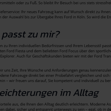
itteln oder zu Fuß. So bleibt Ihr Besuch bei uns stets stressfre
ieferservice: Ihr neues Fahrzeug kann auf Wunsch direkt zu Ihnen
n der Auswahl bis zur Übergabe Ihres Ford in Köln. So wird die 
 passt zu mir?
en zu Ihren individuellen Bedürfnissen und Ihrem Lebensstil passt
ten Ford Fiesta und dem beliebten Ford Focus über den sportlic
xplorer. Auch für Geschäftskunden bieten wir mit der Ford Trans
r uns Zeit, Ihre Wünsche und Anforderungen genau kennenzuler
iedene Fahrzeuge direkt bei einer Probefahrt vergleichen und si
in – wir freuen uns darauf, Sie kompetent und individuell zu ber
leichterungen im Alltag
rteile aus, die Ihnen den Alltag deutlich erleichtern. Moderne A
n dabei, sicher und entspannt unterwegs zu sein – egal, ob in de