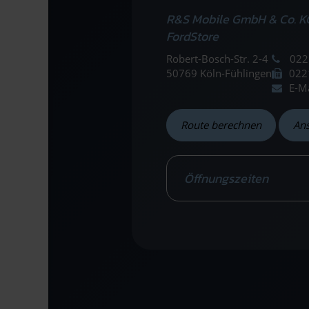
R&S Mobile GmbH & Co. K
FordStore
Robert-Bosch-Str. 2-4
022
50769 Köln-Fühlingen
022
E-M
Route berechnen
An
Öffnungszeiten