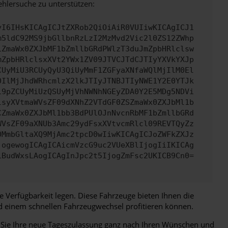
ehlersuche zu unterstützen:
yI6IHsKICAgICJtZXRob2QiOiAiR0VUIiwKICAgICJ1
m5ldC92MS9jbGllbnRzLzI2MzMvd2Vic2l0ZS12ZWhp
iZmaWx0ZXJbMF1bZmllbGRdPWlzT3duJmZpbHRlclsw
mZpbHRlclsxXVt2YWx1ZV09JTVCJTdCJTIyYXVkYXJp
CUyMiU3RCUyQyU3QiUyMmF1ZGFyaXNfaWQlMjIlM0El
0IlMjJhdWRhcmlzX2lkJTIyJTNBJTIyNWE1Y2E0YTJk
19pZCUyMiUzQSUyMjVhNWNhNGEyZDA0Y2E5MDg5NDVi
lsyXVtmaWVsZF09dXNhZ2VTdGF0ZSZmaWx0ZXJbMl1b
CZmaWx0ZXJbMl1bb3BdPUlOJnNvcnRbMF1bZmllbGRd
WVsZF09aXNUb3Amc29ydFsxXVtvcmRlcl09REVTQyZz
0MmbGltaXQ9MjAmc2tpcD0wIiwKICAgICJoZWFkZXJz
jogewogICAgICAicmVzcG9uc2VUeXBlIjogIiIKICAg
iBudWxsLAogICAgInJpc2t5IjogZmFsc2UKICB9Cn0=
re Verfügbarkeit legen. Diese Fahrzeuge bieten Ihnen die
nd einem schnellen Fahrzeugwechsel profitieren können.
it Sie Ihre neue Tageszulassung ganz nach Ihren Wünschen und