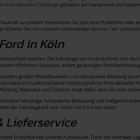
 Ihres aktuellen Fahrzeugs
gestalten wir transparent und bequem
 hautnah zu erleben: Vereinbaren Sie jetzt eine Probefahrt oder 
rofitieren Sie von unserem umfassenden Service – wir unterstütz
Ford in Köln
den Unterschied machen. Die Fahrzeuge von Ford zeichnen sich du
ch einem effizienten Stadtauto, einem geräumigen Familienfahrzeu
esonders großen Modellauswahl und individueller Beratung durch 
bote sowie eine unkomplizierte Inzahlungnahme Ihres aktuellen F
artung, Reparatur und Zubehör sorgt dafür, dass Sie stets siche
– innovative Fahrzeuge, kompetente Betreuung und maßgeschneidert
ehm der Fahrzeugkauf und -besitz mit Ford sein kann!
& Lieferservice
zeichnete Erreichbarkeit unseres Autohauses. Dank der zentralen 