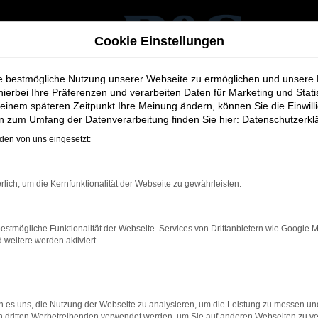
Cookie Einstellungen
ie bestmögliche Nutzung unserer Webseite zu ermöglichen und unsere
hierbei Ihre Präferenzen und verarbeiten Daten für Marketing und Stati
einem späteren Zeitpunkt Ihre Meinung ändern, können Sie die Einwillig
en zum Umfang der Datenverarbeitung finden Sie hier:
Datenschutzerkl
 in Köln
en von uns eingesetzt:
n. In unserem Ford Autohaus in Köln erwartet Sie eine große Ausw
rlich, um die Kernfunktionalität der Webseite zu gewährleisten.
r erfahrenes Team bietet Ihnen eine kompetente und individuelle
estmögliche Funktionalität der Webseite. Services von Drittanbietern wie Google 
hen zusätzlichen Services rund um Ford in Köln – von professionel
eitere werden aktiviert.
llen Ersatzteilversorgung. Bei uns bekommen Sie alles aus einer 
sen Sie sich von unserem umfassenden Service und unserer
persönl
u finden.
 es uns, die Nutzung der Webseite zu analysieren, um die Leistung zu messen u
on dritten Werbetreibenden verwendet werden, um Sie auf anderen Webseiten zu ve