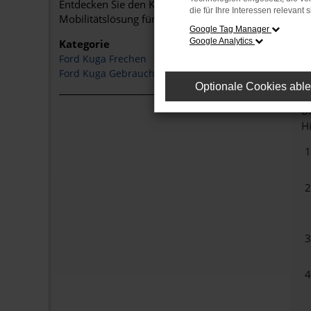
Entdecken Sie den Kuga und weitere Modelle in un
die für Ihre Interessen relevant s
Mobilitätslösung für Ihren Alltag in Frechen.
Google Tag Manager
Google Analytics
Kategorie
Ford Kuga Frechen
Ford Kuga Gebrauchtwagen Frechen
Optionale Cookies abl
Be
Hi