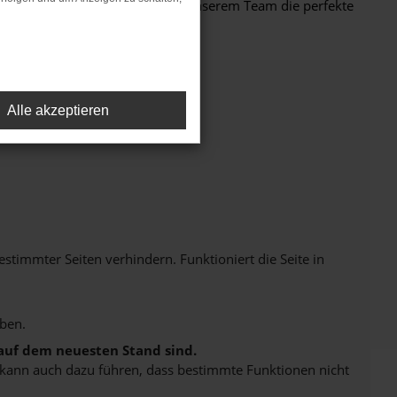
en und finden Sie gemeinsam mit unserem Team die perfekte
Alle akzeptieren
immter Seiten verhindern. Funktioniert die Seite in
ben.
 auf dem neuesten Stand sind.
rn kann auch dazu führen, dass bestimmte Funktionen nicht