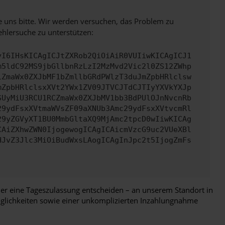
e uns bitte. Wir werden versuchen, das Problem zu
ehlersuche zu unterstützen:
yI6IHsKICAgICJtZXRob2QiOiAiR0VUIiwKICAgICJ1
m5ldC92MS9jbGllbnRzLzI2MzMvd2Vic2l0ZS12ZWhp
iZmaWx0ZXJbMF1bZmllbGRdPWlzT3duJmZpbHRlclsw
mZpbHRlclsxXVt2YWx1ZV09JTVCJTdCJTIyYXVkYXJp
SUyMiU3RCU1RCZmaWx0ZXJbMV1bb3BdPUlOJnNvcnRb
29ydFsxXVtmaWVsZF09aXNUb3Amc29ydFsxXVtvcmRl
29yZGVyXT1BU0MmbGltaXQ9MjAmc2tpcD0wIiwKICAg
CAiZXhwZWN0IjogewogICAgICAicmVzcG9uc2VUeXBl
HJvZ3Jlc3MiOiBudWxsLAogICAgInJpc2t5IjogZmFs
der eine Tageszulassung entscheiden – an unserem Standort in
öglichkeiten sowie einer unkomplizierten Inzahlungnahme