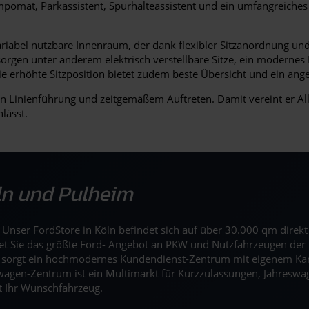
pomat, Parkassistent, Spurhalteassistent und ein umfangreiches 
ariabel nutzbare Innenraum, der dank flexibler Sitzanordnung und
rt sorgen unter anderem elektrisch verstellbare Sitze, ein moder
e erhöhte Sitzposition bietet zudem beste Übersicht und ein ang
n Linienführung und zeitgemäßem Auftreten. Damit vereint er All
lässt.
öln und Pulheim
n. Unser FordStore in Köln befindet sich auf über 30.000 qm dire
tet Sie das größte Ford- Angebot an PKW und Nutzfahrzeugen der 
r sorgt ein hochmodernes Kundendienst-Zentrum mit eigenem Ka
agen-Zentrum ist ein Multimarkt für Kurzzulassungen, Jahreswag
t Ihr Wunschfahrzeug.