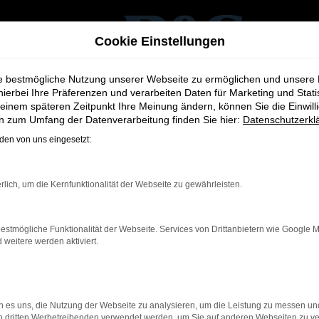
Cookie Einstellungen
ie bestmögliche Nutzung unserer Webseite zu ermöglichen und unsere
hierbei Ihre Präferenzen und verarbeiten Daten für Marketing und Stati
bote
einem späteren Zeitpunkt Ihre Meinung ändern, können Sie die Einwillig
en zum Umfang der Datenverarbeitung finden Sie hier:
Datenschutzerkl
en - Top Angebote
en von uns eingesetzt:
erinnen und Autofahrer in Frechen. Ob Alltag, Familie oder Freiz
rlich, um die Kernfunktionalität der Webseite zu gewährleisten.
sich flexibel Ihren individuellen Anforderungen an.
ine große Auswahl an aktuellen Kuga-Fahrzeugen in verschiedene
estmögliche Funktionalität der Webseite. Services von Drittanbietern wie Google 
, das ideale Fahrzeug für Ihre Bedürfnisse zu finden.
eitere werden aktiviert.
zahlreichen zusätzlichen Services rund um Ford in Frechen: Wir 
 sowie die unkomplizierte
Inzahlungnahme Ihres bisherigen Fahrz
 es uns, die Nutzung der Webseite zu analysieren, um die Leistung zu messen u
on dritten Werbetreibenden verwendet werden, um Sie auf anderen Webseiten zu ve