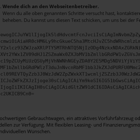
Wende dich an den Webseitenbetreiber.
Wenn du alle oben genannten Schritte versucht hast, kontaktier
beheben. Du kannst uns diesen Text schicken, um uns bei der F
ewogICJuYW1lIjogIk5ldHdvcmtFcnJvciIsCiAgImNvbmZpZ
cmwiOiAiaHR0cHM6Ly9hcGkueC5ha3MtcHJvZC5hdWRhcmlzL
Y2xlcz93ZWJzaXRlPTY5MTRhNTQ5NjIzODg4NzkxNDAxZGRkN
XVt2YWx1ZV09dHJ1ZSZmaWx0ZXJbMV1bZmllbGRdPW1vZGVsJ
c19pZCUyMiUzQSUyMjVhNWNhNGEyZDA0Y2E5MDg5NDViYjViY
MF1bZmllbGRdPWlzT3duJnNvcnRbMF1bb3JkZXJdPURFU0Mmc
cl09REVTQyZzb3J0WzJdW2ZpZWxkXT1wcmljZSZzb3J0WzJdW
ICJoZWFkZXJzIjoge30sCiAgICAiYm9keSI6IG51bGwsCiAgI
IjogIiIKICAgIH0sCiAgICAidGltZW91dCI6IDAsCiAgICAic
c2UKICB9Cn0=
 hochwertigen Gebrauchtwagen, ein attraktives Vorführfahrzeug o
ellen zur Verfügung. Mit flexiblen Leasing- und Finanzierungsm
individuellen Wünschen.