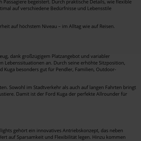
Passagiere begeistert. Durch praktische Details, wie flexible
ptimal auf verschiedene Bedürfnisse und Lebensstile
rheit auf höchstem Niveau – im Alltag wie auf Reisen.
hrzeug, dank großzügigem Platzangebot und variabler
ten Lebenssituationen an. Durch seine erhöhte Sitzposition,
d Kuga besonders gut für Pendler, Familien, Outdoor-
ten. Sowohl im Stadtverkehr als auch auf langen Fahrten bringt
tiere. Damit ist der Ford Kuga der perfekte Allrounder für
lights gehört ein innovatives Antriebskonzept, das neben
Wert auf Sparsamkeit und Flexibilität legen. Hinzu kommen