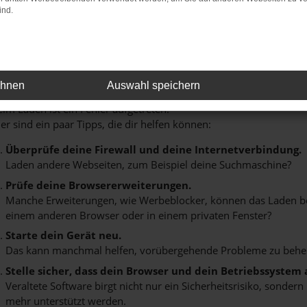
serem großzügigen
Showroom
. Lassen Sie sich individuell berat
ind.
Fehler: Network Error
ehnen
Auswahl speichern
im Laden ist ein Fehler aufgetreten.
er sind ein paar Tipps, die dir helfen können:
Überprüfe deine Firewall und deine Internetverbindung.
Laden andere Webseiten, zum Beispiel deine Suchmaschine?
Prüfe deine Browsererweiterungen.
Manche Erweiterungen, wie Werbeblocker, können das Laden best
einem anderen Browser oder in einem privaten Fenster?
Starte dein Gerät neu.
Das kann manchmal helfen, vorübergehende Probleme zu behe
Stelle sicher, dass dein Browser und dein Betriebssystem
Veraltete Software birgt nicht nur ein Sicherheitsrisiko, sonde
mehr unterstützt werden.