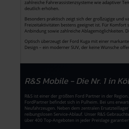
zahlreiche Fahrerassistenzsysteme wie adaptiver Tem
deutlich erhöhen.
Besonders praktisch zeigt sich der großzügige und v
Freizeitaktivitäten bestens geeignet ist. Für Komfo
Anbindung sowie zahlreiche Ablagemöglichkeiten. Di
Optisch überzeugt der Ford Kuga mit einer markante
Design – ein moderner SUV, der keine Wünsche offen
R&S Mobile - Die Nr. 1 in K
R&S ist einer der größten Ford Partner in der Regio
FordPartner befindet sich in Pulheim. Bei uns erwar
Neufahrzeugen. Neben dem zentralen Ersatzteillage
reibungslosen Service-Ablauf. Unser R&S Gebrauchtw
über 400 Top-Angeboten in jeder Preislage garantier