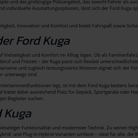
pte und das großzügige Platzangebot, das sowohl Fahrer als auch 
d individuelle Ausstattungsoptionen, lässt sich der Ford Kuga o
itigkeit, Innovation und Komfort und bietet Fahrspaß sowie Siche
der Ford Kuga
 auf Vielseitigkeit und Komfort im Alltag legen. Ob als Familienfa
Beruf und Freizeit – der Kuga passt sich flexibel unterschiedlichs
arsame und zugleich leistungsstarke Motoren eignet sich der For
er unterwegs sind.
 Entertainmentfunktionen legt, ist mit dem Ford Kuga bestens bera
ietet dabei ausreichend Platz für Gepäck, Sportgeräte oder Haus
gen Begleiter suchen.
d Kuga
lseitiger Funktionalität und modernster Technik. Zu seinen High
rid- und Plug-in-Hybrid-Varianten umfasst – ideal für alle, die 