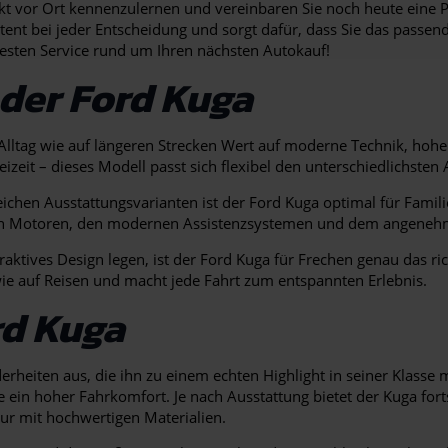
ekt vor Ort kennenzulernen und vereinbaren Sie noch heute eine 
tent bei jeder Entscheidung und sorgt dafür, dass Sie das passe
 besten Service rund um Ihren nächsten Autokauf!
 der Ford Kuga
im Alltag wie auf längeren Strecken Wert auf moderne Technik, hoh
Freizeit – dieses Modell passt sich flexibel den unterschiedlichste
chen Ausstattungsvarianten ist der Ford Kuga optimal für Familie
nten Motoren, den modernen Assistenzsystemen und dem angenehme
ttraktives Design legen, ist der Ford Kuga für Frechen genau das r
ie auf Reisen und macht jede Fahrt zum entspannten Erlebnis.
rd Kuga
derheiten aus, die ihn zu einem echten Highlight in seiner Klas
in hoher Fahrkomfort. Je nach Ausstattung bietet der Kuga fortsc
ur mit hochwertigen Materialien.