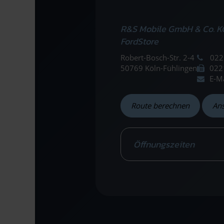
R&S Mobile GmbH & Co. K
FordStore
Robert-Bosch-Str. 2-4
022
50769 Köln-Fühlingen
022
E-M
Route berechnen
An
Öffnungszeiten