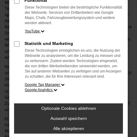
Funktional
Mit dem Transit setzen Sie auf ein Fahrzeug, das moderne
Diese Technologien bieten die bestmögliche Funktionalität
Technik, ansprechendes Design und zuverlässige Leistung
der Webseite. Services von Drittanbietern wie Google
optimal kombiniert. Ob für den täglichen Weg zur Arbeit, für
Maps, Chats, Fahrzeugbewertungssystem und weitere
den Familienausflug oder als flexibler Begleiter im
werden aktiviert.
Berufsalltag – der Transit überzeugt durch Vielseitigkeit, hohe
YouTube
Sicherheitsstandards und erstklassigen Fahrkomfort. Dank
verschiedenster Ausstattungsvarianten und Motorisierungen
Statistik und Marketing
finden sowohl Stadtfahrer als auch Langstreckenliebhaber
und Outdoor-Fans genau das passende Modell für ihre
Diese Technologien ermöglichen es uns, die Nutzung der
Webseite zu analysieren, um die Leistung zu messen und
Ansprüche.
zu verbessern. Zudem werden Technologien eingesetzt,
Neben dem passenden Fahrzeug profitieren Sie bei uns von
die von dritten Werbetreibenden verwendet werden, um
Sie auf anderen Webseiten zu verfolgen und um Anzeigen
umfassenden Services rund um Ford. Unser Team unterstützt
zu schalten, die für Ihre Interessen relevant sind.
Sie nicht nur bei der Modellwahl, sondern auch mit
individuellen Finanzierungs- und Leasingangeboten, einer
Google Tag Manager
Google Analytics
schnellen und unkomplizierten Inzahlungnahme Ihres
Gebrauchten sowie einem professionellen Werkstatt- und
Zubehörservice. So sorgen wir dafür, dass Sie sich beim Kauf
Optionale Cookies ablehnen
und auch danach rundum gut betreut fühlen.
Erleben Sie die Vielfalt des Transit vor Ort oder digital: Wir
Auswahl speichern
halten eine große Auswahl unterschiedlich ausgestatteter
Alle akzeptieren
Modelle für Sie bereit und stehen Ihnen mit persönlicher
Beratung und viel Erfahrung zur Seite. Egal ob Probefahrt,