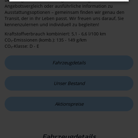
Angebotsvergleich oder ausführliche Information zu
Ausstattungsoptionen – gemeinsam finden wir genau den
Transit, der in Ihr Leben passt. Wir freuen uns darauf, Sie
kennenzulernen und individuell zu begleiten!
Kraftstoffverbrauch kombiniert: 5,1 - 6,6 l/100 km
CO₂-Emissionen (komb.): 135 - 149 g/km
CO₂-Klasse: D - E
Fahrzeugdetails
Unser Bestand
Aktionspreise
Fahrzeugdetails