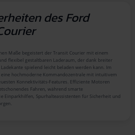
rheiten des Ford
Courier
chen Maße begeistert der Transit Courier mit einem
nd flexibel gestaltbaren Laderaum, der dank breiter
 Ladekante spielend leicht beladen werden kann. Im
ie eine hochmoderne Kommandozentrale mit intuitivem
uesten Konnektivitäts-Features. Effiziente Motoren
getschonendes Fahren, während smarte
e Einparkhilfen, Spurhalteassistenten für Sicherheit und
orgen.