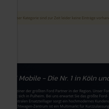
In dieser Kategorie sind zur Zeit leider keine Einträge vorha
R&S Mobile - Die Nr. 1 in Köln u
R&S ist einer der größten Ford Partner in der Region. Unser F
befindet sich in Pulheim. Bei uns erwartet Sie das größte Fo
dem zentralen Ersatzteillager sorgt ein hochmodernes Kunden
Gebrauchtwagen-Zentrum ist ein Multimarkt für Kurzzulassung