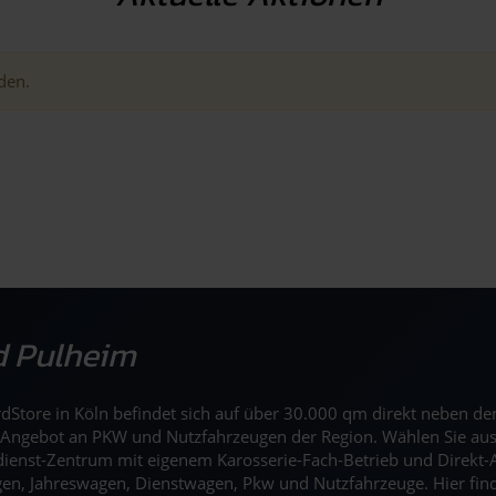
nden.
nd Pulheim
ordStore in Köln befindet sich auf über 30.000 qm direkt neben 
rd- Angebot an PKW und Nutzfahrzeugen der Region. Wählen Sie au
dienst-Zentrum mit eigenem Karosserie-Fach-Betrieb und Direkt-
en, Jahreswagen, Dienstwagen, Pkw und Nutzfahrzeuge. Hier finde