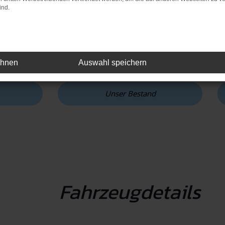
Nutzfahrzeugs mit dem 
ind.
eines kompakten Stadtau
Kraftstoffverbrauch kombi
CO₂-Emissionen (komb.):
CO₂-Klasse: D - E
ehnen
Auswahl speichern
Unser Bestand
Fahrzeugdetails