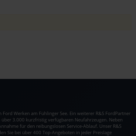
den Ford Werken am Fühlinger See. Ein weiterer R&S FordPartner
s über 3.000 kurzfristig verfügbaren Neufahrzeugen. Neben
Annahme für den reibungslosen Service-Ablauf. Unser R&S
n Sie bei über 400 Top-Angeboten in jeder Preislage