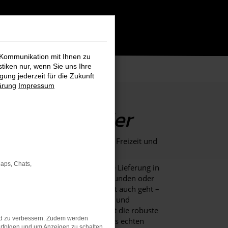
 Kommunikation mit Ihnen zu
stiken nur, wenn Sie uns Ihre
ung jederzeit für die Zukunft
ärung
Impressum
Transit Courier
– das Raumwunder für Business, Freizeit und
Maps, Chats,
maximale Effizienz. Die schnelle Lieferung in
er Transport von Werkzeug zum Kunden oder
mit der Familie. Wohin die Fahrt auch geht –
bietet Ihnen maximale Flexibilität und
 in jeder Situation. Er kombiniert die robuste
nd zu verbessern. Zudem werden
beeindruckende Ladevolumen eines echten
rfolgen und um Anzeigen zu schalten,