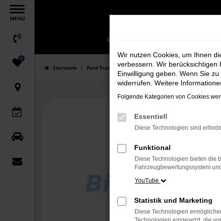
Zum
MENÜ
Hauptinhalt
springen
Wir nutzen Cookies, um Ihnen d
0
verbessern. Wir berücksichtigen 
Startseite
Ford Transit Courier
Einwilligung geben. Wenn Sie zu 
widerrufen. Weitere Information
Folgende Kategorien von Cookies werd
n
Essentiell
Diese Technologien sind erforde
Funktional
Diese Technologien bieten die b
Fahrzeugbewertungssystem und w
YouTube
Statistik und Marketing
Diese Technologien ermöglichen
Technologien eingesetzt, die v