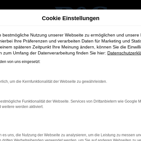
Cookie Einstellungen
ie bestmögliche Nutzung unserer Webseite zu ermöglichen und unsere
hierbei Ihre Präferenzen und verarbeiten Daten für Marketing und Stati
einem späteren Zeitpunkt Ihre Meinung ändern, können Sie die Einwillig
en zum Umfang der Datenverarbeitung finden Sie hier:
Datenschutzerkl
en von uns eingesetzt:
Der Ford 
rlich, um die Kernfunktionalität der Webseite zu gewährleisten.
Kompakt, wendig, smart 
City.
estmögliche Funktionalität der Webseite. Services von Drittanbietern wie Google 
Das urbane Leben fordert 
eitere werden aktiviert.
der engen Innenstadt, d
der große Wocheneinkauf 
der Ford Transit Courier 
erstklassigen Fahrkomfort
 es uns, die Nutzung der Webseite zu analysieren, um die Leistung zu messen u
Funktionalität und das 
on dritten Werbetreibenden verwendet werden, um Sie auf anderen Webseiten zu ve