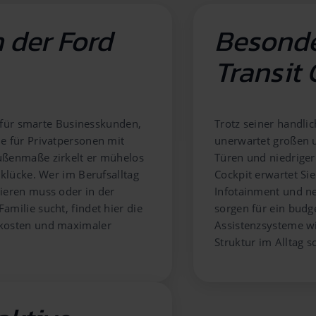
h der Ford
Besonde
Transit 
r für smarte Businesskunden,
Trotz seiner handli
e für Privatpersonen mit
unerwartet großen u
ußenmaße zirkelt er mühelos
Türen und niedriger
rklücke. Wer im Berufsalltag
Cockpit erwartet S
ieren muss oder in der
Infotainment und ne
milie sucht, findet hier die
sorgen für ein bud
skosten und maximaler
Assistenzsysteme wi
Struktur im Alltag s