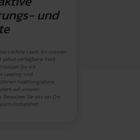
aktive
erungs- und
te
 das nächste Level. An unseren
l sofort verfügbarer Ford
erstützen Sie mit
n Leasing- und
izierten Inzahlungnahme
 zudem auf unseren
e. Besuchen Sie uns vor Ort
unsch-Probefahrt!