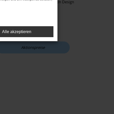
agilen Handling und dem modernen Design
tos.
niert: 5,1 - 6,6 l/100 km
 135 - 149 g/km
Alle akzeptieren
Aktionspreise