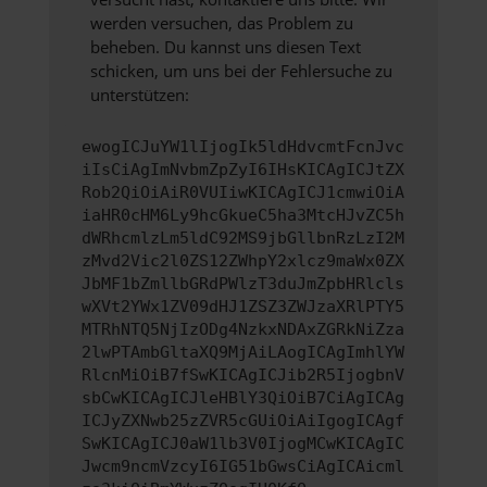
werden versuchen, das Problem zu
beheben. Du kannst uns diesen Text
schicken, um uns bei der Fehlersuche zu
unterstützen:
ewogICJuYW1lIjogIk5ldHdvcmtFcnJvc
iIsCiAgImNvbmZpZyI6IHsKICAgICJtZX
Rob2QiOiAiR0VUIiwKICAgICJ1cmwiOiA
iaHR0cHM6Ly9hcGkueC5ha3MtcHJvZC5h
dWRhcmlzLm5ldC92MS9jbGllbnRzLzI2M
zMvd2Vic2l0ZS12ZWhpY2xlcz9maWx0ZX
JbMF1bZmllbGRdPWlzT3duJmZpbHRlcls
wXVt2YWx1ZV09dHJ1ZSZ3ZWJzaXRlPTY5
MTRhNTQ5NjIzODg4NzkxNDAxZGRkNiZza
2lwPTAmbGltaXQ9MjAiLAogICAgImhlYW
RlcnMiOiB7fSwKICAgICJib2R5IjogbnV
sbCwKICAgICJleHBlY3QiOiB7CiAgICAg
ICJyZXNwb25zZVR5cGUiOiAiIgogICAgf
SwKICAgICJ0aW1lb3V0IjogMCwKICAgIC
Jwcm9ncmVzcyI6IG51bGwsCiAgICAicml