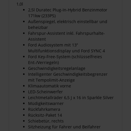
1,0l
2,5l Duratec Plug-In-Hybrid Benzinmotor
171kw (233PS)
Außenspiegel, elektrisch einstellbar und
beheizbar
Fahrspur-Assistent inkl. Fahrspurhalte-
Assistent
Ford Audiosystem mit 13‘‘
Multifunktionsdisplay und Ford SYNC 4
Ford Key-Free-System (schlüsselfreies
Ent-/Verriegeln)
Geschwindigkeitsregelanlage
Intelligenter Geschwindigkeitsbegrenzer
mit Tempolimit-Anzeige
Klimaautomatik vorne
LED-Scheinwerfer
Leichtmetallräder 6,5 J x 16 in Sparkle Silver
Müdigkeitswarner
Rückfahrkamera
Rücksitz-Paket 14
Schiebetür, rechts
Sitzheizung für Fahrer und Beifahrer