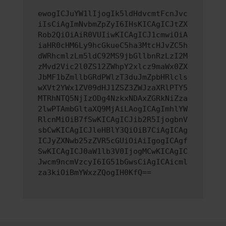
ewogICJuYW1lIjogIk5ldHdvcmtFcnJvc
iIsCiAgImNvbmZpZyI6IHsKICAgICJtZX
Rob2QiOiAiR0VUIiwKICAgICJ1cmwiOiA
iaHR0cHM6Ly9hcGkueC5ha3MtcHJvZC5h
dWRhcmlzLm5ldC92MS9jbGllbnRzLzI2M
zMvd2Vic2l0ZS12ZWhpY2xlcz9maWx0ZX
JbMF1bZmllbGRdPWlzT3duJmZpbHRlcls
wXVt2YWx1ZV09dHJ1ZSZ3ZWJzaXRlPTY5
MTRhNTQ5NjIzODg4NzkxNDAxZGRkNiZza
2lwPTAmbGltaXQ9MjAiLAogICAgImhlYW
RlcnMiOiB7fSwKICAgICJib2R5IjogbnV
sbCwKICAgICJleHBlY3QiOiB7CiAgICAg
ICJyZXNwb25zZVR5cGUiOiAiIgogICAgf
SwKICAgICJ0aW1lb3V0IjogMCwKICAgIC
Jwcm9ncmVzcyI6IG51bGwsCiAgICAicml
za3kiOiBmYWxzZQogIH0KfQ==