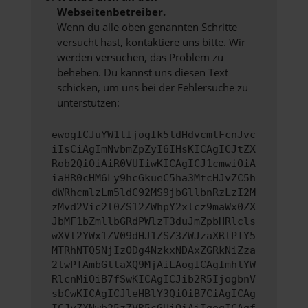
Webseitenbetreiber.
Wenn du alle oben genannten Schritte
versucht hast, kontaktiere uns bitte. Wir
werden versuchen, das Problem zu
beheben. Du kannst uns diesen Text
schicken, um uns bei der Fehlersuche zu
unterstützen:
ewogICJuYW1lIjogIk5ldHdvcmtFcnJvc
iIsCiAgImNvbmZpZyI6IHsKICAgICJtZX
Rob2QiOiAiR0VUIiwKICAgICJ1cmwiOiA
iaHR0cHM6Ly9hcGkueC5ha3MtcHJvZC5h
dWRhcmlzLm5ldC92MS9jbGllbnRzLzI2M
zMvd2Vic2l0ZS12ZWhpY2xlcz9maWx0ZX
JbMF1bZmllbGRdPWlzT3duJmZpbHRlcls
wXVt2YWx1ZV09dHJ1ZSZ3ZWJzaXRlPTY5
MTRhNTQ5NjIzODg4NzkxNDAxZGRkNiZza
2lwPTAmbGltaXQ9MjAiLAogICAgImhlYW
RlcnMiOiB7fSwKICAgICJib2R5IjogbnV
sbCwKICAgICJleHBlY3QiOiB7CiAgICAg