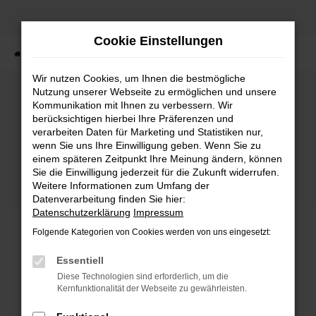
Zum
Hauptinhalt
Cookie Einstellungen
springen
Startseite
Fahrzeuge
Fahrzeugbestand
Wir nutzen Cookies, um Ihnen die bestmögliche
Nutzung unserer Webseite zu ermöglichen und unsere
Kommunikation mit Ihnen zu verbessern. Wir
Fehler: Network Error
berücksichtigen hierbei Ihre Präferenzen und
verarbeiten Daten für Marketing und Statistiken nur,
wenn Sie uns Ihre Einwilligung geben. Wenn Sie zu
Beim Laden ist ein Fehler aufgetreten.
einem späteren Zeitpunkt Ihre Meinung ändern, können
Hier sind ein paar Tipps, die dir helfen können:
Sie die Einwilligung jederzeit für die Zukunft widerrufen.
Weitere Informationen zum Umfang der
Überprüfe deine Firewall und deine
Datenverarbeitung finden Sie hier:
Internetverbindung.
Datenschutzerklärung
Impressum
Laden andere Webseiten, zum Beispiel deine
Folgende Kategorien von Cookies werden von uns eingesetzt:
Suchmaschine?
Prüfe deine Browsererweiterungen.
Essentiell
Manche Erweiterungen, wie Werbeblocker,
Diese Technologien sind erforderlich, um die
können das Laden bestimmter Seiten
Kernfunktionalität der Webseite zu gewährleisten.
verhindern. Funktioniert die Seite in einem