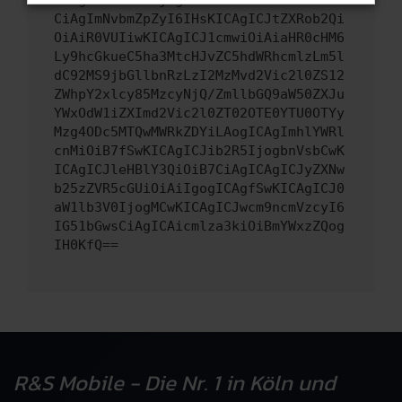
CiAgImNvbmZpZyI6IHsKICAgICJtZXRob2Qi
OiAiR0VUIiwKICAgICJ1cmwiOiAiaHR0cHM6
Ly9hcGkueC5ha3MtcHJvZC5hdWRhcmlzLm5l
dC92MS9jbGllbnRzLzI2MzMvd2Vic2l0ZS12
ZWhpY2xlcy85MzcyNjQ/ZmllbGQ9aW50ZXJu
YWxOdW1iZXImd2Vic2l0ZT02OTE0YTU0OTYy
Mzg4ODc5MTQwMWRkZDYiLAogICAgImhlYWRl
cnMiOiB7fSwKICAgICJib2R5IjogbnVsbCwK
ICAgICJleHBlY3QiOiB7CiAgICAgICJyZXNw
b25zZVR5cGUiOiAiIgogICAgfSwKICAgICJ0
aW1lb3V0IjogMCwKICAgICJwcm9ncmVzcyI6
IG51bGwsCiAgICAicmlza3kiOiBmYWxzZQog
IH0KfQ==
R&S Mobile - Die Nr. 1 in Köln und