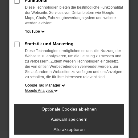
Funktional
anderen Browser oder in einem privaten
Fenster?
Diese Technologien bieten die bestmögliche Funktionalität
der Webseite. Services von Drittanbietern wie Google
Starte dein Gerät neu.
Maps, Chats, Fahrzeugbewertungssystem und weitere
Das kann manchmal helfen, vorübergehende
werden aktiviert.
Probleme zu beheben.
YouTube
Stelle sicher, dass dein Browser und dein
Statistik und Marketing
Betriebssystem auf dem neuesten Stand
Diese Technologien ermöglichen es uns, die Nutzung der
sind.
Webseite zu analysieren, um die Leistung zu messen und
Veraltete Software birgt nicht nur ein
zu verbessern. Zudem werden Technologien eingesetzt,
Sicherheitsrisiko, sondern kann auch dazu
die von dritten Werbetreibenden verwendet werden, um
Sie auf anderen Webseiten zu verfolgen und um Anzeigen
führen, dass bestimmte Funktionen nicht mehr
zu schalten, die für Ihre Interessen relevant sind.
unterstützt werden.
Google Tag Manager
Wende dich an den Webseitenbetreiber.
Google Analytics
Wenn du alle oben genannten Schritte versucht
hast, kontaktiere uns bitte. Wir werden
Optionale Cookies ablehnen
versuchen, das Problem zu beheben. Du kannst
uns diesen Text schicken, um uns bei der
Auswahl speichern
Fehlersuche zu unterstützen:
Alle akzeptieren
ewogICJuYW1lIjogIk5ldHdvcmtFcnJvciIs