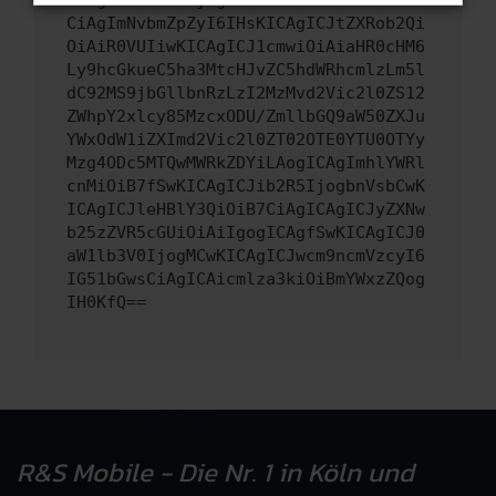
CiAgImNvbmZpZyI6IHsKICAgICJtZXRob2Qi
OiAiR0VUIiwKICAgICJ1cmwiOiAiaHR0cHM6
Ly9hcGkueC5ha3MtcHJvZC5hdWRhcmlzLm5l
dC92MS9jbGllbnRzLzI2MzMvd2Vic2l0ZS12
ZWhpY2xlcy85MzcxODU/ZmllbGQ9aW50ZXJu
YWxOdW1iZXImd2Vic2l0ZT02OTE0YTU0OTYy
Mzg4ODc5MTQwMWRkZDYiLAogICAgImhlYWRl
cnMiOiB7fSwKICAgICJib2R5IjogbnVsbCwK
ICAgICJleHBlY3QiOiB7CiAgICAgICJyZXNw
b25zZVR5cGUiOiAiIgogICAgfSwKICAgICJ0
aW1lb3V0IjogMCwKICAgICJwcm9ncmVzcyI6
IG51bGwsCiAgICAicmlza3kiOiBmYWxzZQog
IH0KfQ==
R&S Mobile - Die Nr. 1 in Köln und