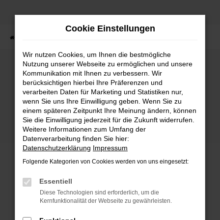
Zum
Hauptinhalt
Cookie Einstellungen
springen
Startseite
Fahrzeuge
Fahrzeugbestand
Wir nutzen Cookies, um Ihnen die bestmögliche
Nutzung unserer Webseite zu ermöglichen und unsere
Kommunikation mit Ihnen zu verbessern. Wir
Fehler: Network Error
berücksichtigen hierbei Ihre Präferenzen und
verarbeiten Daten für Marketing und Statistiken nur,
wenn Sie uns Ihre Einwilligung geben. Wenn Sie zu
Beim Laden ist ein Fehler aufgetreten.
einem späteren Zeitpunkt Ihre Meinung ändern, können
Hier sind ein paar Tipps, die dir helfen können:
Sie die Einwilligung jederzeit für die Zukunft widerrufen.
Weitere Informationen zum Umfang der
Überprüfe deine Firewall und deine
Datenverarbeitung finden Sie hier:
Internetverbindung.
Datenschutzerklärung
Impressum
Laden andere Webseiten, zum Beispiel deine
Folgende Kategorien von Cookies werden von uns eingesetzt:
Suchmaschine?
Prüfe deine Browsererweiterungen.
Essentiell
Manche Erweiterungen, wie Werbeblocker,
Diese Technologien sind erforderlich, um die
können das Laden bestimmter Seiten
Kernfunktionalität der Webseite zu gewährleisten.
verhindern. Funktioniert die Seite in einem