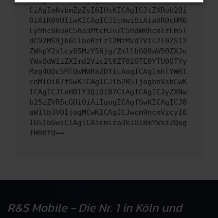
CiAgImNvbmZpZyI6IHsKICAgICJtZXRob2Qi
OiAiR0VUIiwKICAgICJ1cmwiOiAiaHR0cHM6
Ly9hcGkueC5ha3MtcHJvZC5hdWRhcmlzLm5l
dC92MS9jbGllbnRzLzI2MzMvd2Vic2l0ZS12
ZWhpY2xlcy85MzY5Njg/ZmllbGQ9aW50ZXJu
YWxOdW1iZXImd2Vic2l0ZT02OTE0YTU0OTYy
Mzg4ODc5MTQwMWRkZDYiLAogICAgImhlYWRl
cnMiOiB7fSwKICAgICJib2R5IjogbnVsbCwK
ICAgICJleHBlY3QiOiB7CiAgICAgICJyZXNw
b25zZVR5cGUiOiAiIgogICAgfSwKICAgICJ0
aW1lb3V0IjogMCwKICAgICJwcm9ncmVzcyI6
IG51bGwsCiAgICAicmlza3kiOiBmYWxzZQog
IH0KfQ==
R&S Mobile - Die Nr. 1 in Köln und