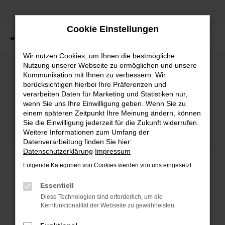
Zum
Hauptinhalt
Cookie Einstellungen
springen
Startseite
Fahrzeuge
Fahrzeugbestand
Wir nutzen Cookies, um Ihnen die bestmögliche
Nutzung unserer Webseite zu ermöglichen und unsere
Kommunikation mit Ihnen zu verbessern. Wir
Fehler: Network Error
berücksichtigen hierbei Ihre Präferenzen und
verarbeiten Daten für Marketing und Statistiken nur,
wenn Sie uns Ihre Einwilligung geben. Wenn Sie zu
Beim Laden ist ein Fehler aufgetreten.
einem späteren Zeitpunkt Ihre Meinung ändern, können
Hier sind ein paar Tipps, die dir helfen können:
Sie die Einwilligung jederzeit für die Zukunft widerrufen.
Weitere Informationen zum Umfang der
Überprüfe deine Firewall und deine
Datenverarbeitung finden Sie hier:
Internetverbindung.
Datenschutzerklärung
Impressum
Laden andere Webseiten, zum Beispiel deine
Folgende Kategorien von Cookies werden von uns eingesetzt:
Suchmaschine?
Prüfe deine Browsererweiterungen.
Essentiell
Manche Erweiterungen, wie Werbeblocker,
Diese Technologien sind erforderlich, um die
können das Laden bestimmter Seiten
Kernfunktionalität der Webseite zu gewährleisten.
verhindern. Funktioniert die Seite in einem