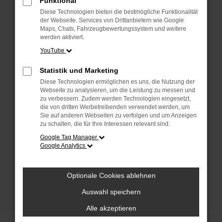
Funktional
anderen Browser oder in einem privaten
Fenster?
Diese Technologien bieten die bestmögliche Funktionalität
der Webseite. Services von Drittanbietern wie Google
Starte dein Gerät neu.
Maps, Chats, Fahrzeugbewertungssystem und weitere
Das kann manchmal helfen, vorübergehende
werden aktiviert.
Probleme zu beheben.
YouTube
Stelle sicher, dass dein Browser und dein
Statistik und Marketing
Betriebssystem auf dem neuesten Stand
Diese Technologien ermöglichen es uns, die Nutzung der
sind.
Webseite zu analysieren, um die Leistung zu messen und
Veraltete Software birgt nicht nur ein
zu verbessern. Zudem werden Technologien eingesetzt,
Sicherheitsrisiko, sondern kann auch dazu
die von dritten Werbetreibenden verwendet werden, um
Sie auf anderen Webseiten zu verfolgen und um Anzeigen
führen, dass bestimmte Funktionen nicht mehr
zu schalten, die für Ihre Interessen relevant sind.
unterstützt werden.
Google Tag Manager
Wende dich an den Webseitenbetreiber.
Google Analytics
Wenn du alle oben genannten Schritte versucht
hast, kontaktiere uns bitte. Wir werden
Optionale Cookies ablehnen
versuchen, das Problem zu beheben. Du kannst
uns diesen Text schicken, um uns bei der
Auswahl speichern
Fehlersuche zu unterstützen:
Alle akzeptieren
ewogICJuYW1lIjogIk5ldHdvcmtFcnJvciIs