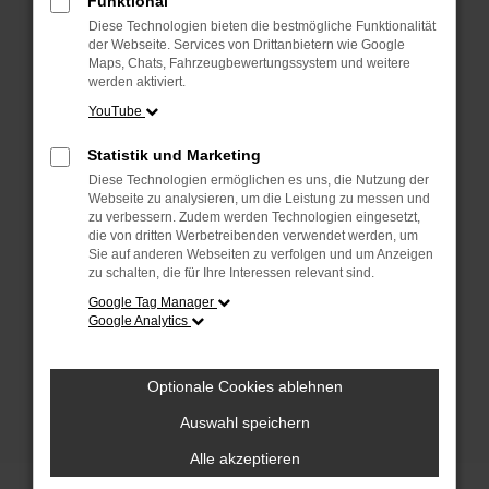
Funktional
anderen Browser oder in einem privaten
Fenster?
Diese Technologien bieten die bestmögliche Funktionalität
der Webseite. Services von Drittanbietern wie Google
Starte dein Gerät neu.
Maps, Chats, Fahrzeugbewertungssystem und weitere
Das kann manchmal helfen, vorübergehende
werden aktiviert.
Probleme zu beheben.
YouTube
Stelle sicher, dass dein Browser und dein
Statistik und Marketing
Betriebssystem auf dem neuesten Stand
Diese Technologien ermöglichen es uns, die Nutzung der
sind.
Webseite zu analysieren, um die Leistung zu messen und
Veraltete Software birgt nicht nur ein
zu verbessern. Zudem werden Technologien eingesetzt,
Sicherheitsrisiko, sondern kann auch dazu
die von dritten Werbetreibenden verwendet werden, um
Sie auf anderen Webseiten zu verfolgen und um Anzeigen
führen, dass bestimmte Funktionen nicht mehr
zu schalten, die für Ihre Interessen relevant sind.
unterstützt werden.
Google Tag Manager
Wende dich an den Webseitenbetreiber.
Google Analytics
Wenn du alle oben genannten Schritte versucht
hast, kontaktiere uns bitte. Wir werden
Optionale Cookies ablehnen
versuchen, das Problem zu beheben. Du kannst
uns diesen Text schicken, um uns bei der
Auswahl speichern
Fehlersuche zu unterstützen:
Alle akzeptieren
ewogICJuYW1lIjogIk5ldHdvcmtFcnJvciIs