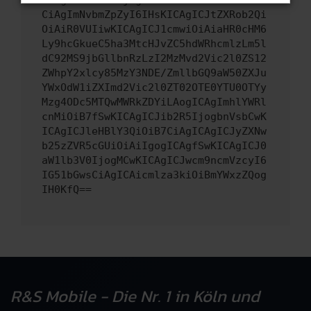
CiAgImNvbmZpZyI6IHsKICAgICJtZXRob2Qi
OiAiR0VUIiwKICAgICJ1cmwiOiAiaHR0cHM6
Ly9hcGkueC5ha3MtcHJvZC5hdWRhcmlzLm5l
dC92MS9jbGllbnRzLzI2MzMvd2Vic2l0ZS12
ZWhpY2xlcy85MzY3NDE/ZmllbGQ9aW50ZXJu
YWxOdW1iZXImd2Vic2l0ZT02OTE0YTU0OTYy
Mzg4ODc5MTQwMWRkZDYiLAogICAgImhlYWRl
cnMiOiB7fSwKICAgICJib2R5IjogbnVsbCwK
ICAgICJleHBlY3QiOiB7CiAgICAgICJyZXNw
b25zZVR5cGUiOiAiIgogICAgfSwKICAgICJ0
aW1lb3V0IjogMCwKICAgICJwcm9ncmVzcyI6
IG51bGwsCiAgICAicmlza3kiOiBmYWxzZQog
IH0KfQ==
R&S Mobile - Die Nr. 1 in Köln und