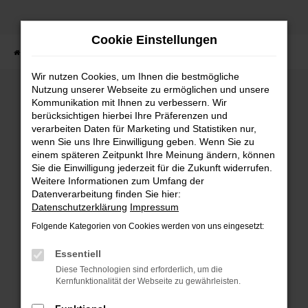
Zum
Hauptinhalt
Cookie Einstellungen
springen
Startseite
Fahrzeuge
Fahrzeugbestand
Wir nutzen Cookies, um Ihnen die bestmögliche
Nutzung unserer Webseite zu ermöglichen und unsere
Kommunikation mit Ihnen zu verbessern. Wir
Fehler: Network Error
berücksichtigen hierbei Ihre Präferenzen und
verarbeiten Daten für Marketing und Statistiken nur,
wenn Sie uns Ihre Einwilligung geben. Wenn Sie zu
Beim Laden ist ein Fehler aufgetreten.
einem späteren Zeitpunkt Ihre Meinung ändern, können
Hier sind ein paar Tipps, die dir helfen können:
Sie die Einwilligung jederzeit für die Zukunft widerrufen.
Weitere Informationen zum Umfang der
Überprüfe deine Firewall und deine
Datenverarbeitung finden Sie hier:
Internetverbindung.
Datenschutzerklärung
Impressum
Laden andere Webseiten, zum Beispiel deine
Folgende Kategorien von Cookies werden von uns eingesetzt:
Suchmaschine?
Prüfe deine Browsererweiterungen.
Essentiell
Manche Erweiterungen, wie Werbeblocker,
Diese Technologien sind erforderlich, um die
können das Laden bestimmter Seiten
Kernfunktionalität der Webseite zu gewährleisten.
verhindern. Funktioniert die Seite in einem