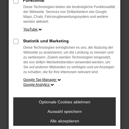
Funktional
anderen Browser oder in einem privaten
Fenster?
Diese Technologien bieten die bestmögliche Funktionalität
der Webseite. Services von Drittanbietern wie Google
Starte dein Gerät neu.
Maps, Chats, Fahrzeugbewertungssystem und weitere
Das kann manchmal helfen, vorübergehende
werden aktiviert.
Probleme zu beheben.
YouTube
Stelle sicher, dass dein Browser und dein
Statistik und Marketing
Betriebssystem auf dem neuesten Stand
Diese Technologien ermöglichen es uns, die Nutzung der
sind.
Webseite zu analysieren, um die Leistung zu messen und
Veraltete Software birgt nicht nur ein
zu verbessern. Zudem werden Technologien eingesetzt,
Sicherheitsrisiko, sondern kann auch dazu
die von dritten Werbetreibenden verwendet werden, um
Sie auf anderen Webseiten zu verfolgen und um Anzeigen
führen, dass bestimmte Funktionen nicht mehr
zu schalten, die für Ihre Interessen relevant sind.
unterstützt werden.
Google Tag Manager
Wende dich an den Webseitenbetreiber.
Google Analytics
Wenn du alle oben genannten Schritte versucht
hast, kontaktiere uns bitte. Wir werden
Optionale Cookies ablehnen
versuchen, das Problem zu beheben. Du kannst
uns diesen Text schicken, um uns bei der
Auswahl speichern
Fehlersuche zu unterstützen:
Alle akzeptieren
ewogICJuYW1lIjogIk5ldHdvcmtFcnJvciIs