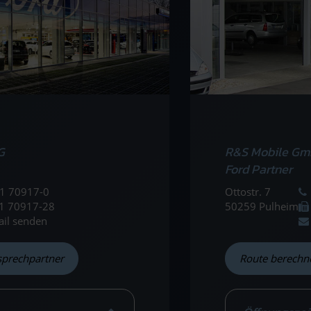
G
R&S Mobile Gm
Ford Partner
1 70917-0
Ottostr. 7
1 70917-28
50259 Pulheim
ail senden
sprechpartner
Route berechn