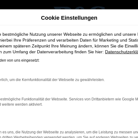
Cookie Einstellungen
ie bestmögliche Nutzung unserer Webseite zu ermöglichen und unsere
hierbei Ihre Präferenzen und verarbeiten Daten für Marketing und Stati
einem späteren Zeitpunkt Ihre Meinung ändern, können Sie die Einwillig
en zum Umfang der Datenverarbeitung finden Sie hier:
Datenschutzerkl
en von uns eingesetzt:
or
rlich, um die Kernfunktionalität der Webseite zu gewährleisten.
estmögliche Funktionalität der Webseite. Services von Drittanbietern wie Google 
eitere werden aktiviert.
ernetverbindung.
e Suchmaschine?
nnen das Laden bestimmter Seiten verhindern. Funktioniert die 
 es uns, die Nutzung der Webseite zu analysieren, um die Leistung zu messen u
on dritten Werbetreibenden verwendet werden, um Sie auf anderen Webseiten zu ve