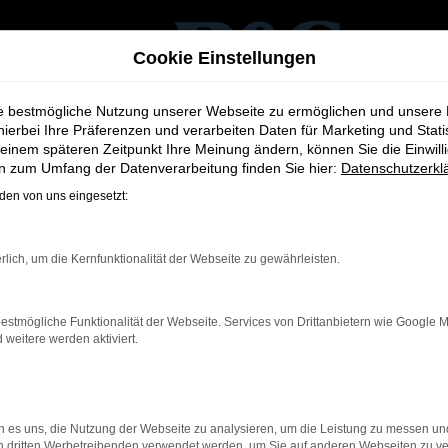
Cookie Einstellungen
ie bestmögliche Nutzung unserer Webseite zu ermöglichen und unsere
hierbei Ihre Präferenzen und verarbeiten Daten für Marketing und Stati
einem späteren Zeitpunkt Ihre Meinung ändern, können Sie die Einwillig
en zum Umfang der Datenverarbeitung finden Sie hier:
Datenschutzerkl
en von uns eingesetzt:
or
rlich, um die Kernfunktionalität der Webseite zu gewährleisten.
estmögliche Funktionalität der Webseite. Services von Drittanbietern wie Google 
eitere werden aktiviert.
ernetverbindung.
e Suchmaschine?
nnen das Laden bestimmter Seiten verhindern. Funktioniert die 
 es uns, die Nutzung der Webseite zu analysieren, um die Leistung zu messen u
on dritten Werbetreibenden verwendet werden, um Sie auf anderen Webseiten zu ve