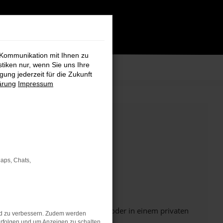
 Kommunikation mit Ihnen zu
stiken nur, wenn Sie uns Ihre
ung jederzeit für die Zukunft
ärung
Impressum
Maps, Chats,
Seite in einem anderen Browser oder in einem privaten
nd zu verbessern. Zudem werden
rfolgen und um Anzeigen zu schalten,