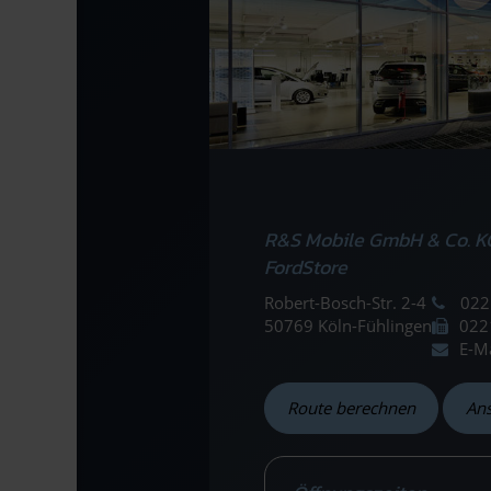
R&S Mobile GmbH & Co. K
FordStore
Robert-Bosch-Str. 2-4
022
50769 Köln-Fühlingen
022
E-M
Route berechnen
An