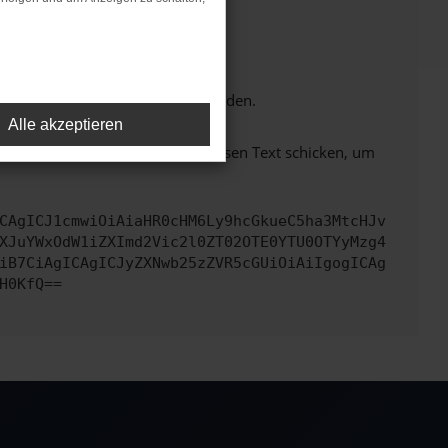
tionen nicht mehr unterstützt werden.
Alle akzeptieren
em zu beheben. Du kannst uns diesen Text schicken, um
CAgICJ1cmwiOiAiaHR0cHM6Ly9hcGkueC5ha3MtcHJv
XJuYWxOdW1iZXImd2Vic2l0ZT02OTE0YTU0OTYyMzg4
iB7CiAgICAgICJyZXNwb25zZVR5cGUiOiAiIgogICAg
H0KfQ==