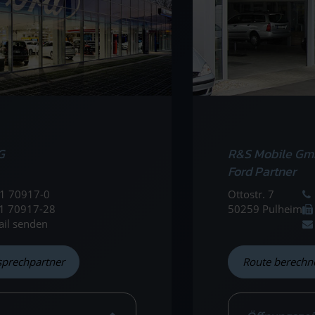
G
R&S Mobile Gm
Ford Partner
1 70917-0
Ottostr. 7
1 70917-28
50259 Pulheim
ail senden
sprechpartner
Route berechn