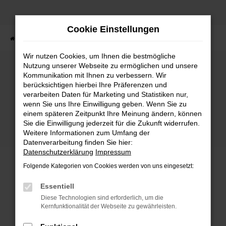
Zum
Hauptinhalt
Cookie Einstellungen
springen
Startseite
Fahrzeuge
Fahrzeugbestand
Wir nutzen Cookies, um Ihnen die bestmögliche
Nutzung unserer Webseite zu ermöglichen und unsere
Kommunikation mit Ihnen zu verbessern. Wir
Fehler: Network Error
berücksichtigen hierbei Ihre Präferenzen und
verarbeiten Daten für Marketing und Statistiken nur,
wenn Sie uns Ihre Einwilligung geben. Wenn Sie zu
Beim Laden ist ein Fehler aufgetreten.
einem späteren Zeitpunkt Ihre Meinung ändern, können
Hier sind ein paar Tipps, die dir helfen können:
Sie die Einwilligung jederzeit für die Zukunft widerrufen.
Weitere Informationen zum Umfang der
Überprüfe deine Firewall und deine
Datenverarbeitung finden Sie hier:
Internetverbindung.
Datenschutzerklärung
Impressum
Laden andere Webseiten, zum Beispiel deine
Folgende Kategorien von Cookies werden von uns eingesetzt:
Suchmaschine?
Prüfe deine Browsererweiterungen.
Essentiell
Manche Erweiterungen, wie Werbeblocker,
Diese Technologien sind erforderlich, um die
können das Laden bestimmter Seiten
Kernfunktionalität der Webseite zu gewährleisten.
verhindern. Funktioniert die Seite in einem