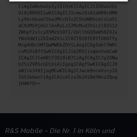
CiAgImNvbmZpZyI6IHsKICAgICJtZXRob2Qi
OiAiR0VUIiwKICAgICJ1cmwiOiAiaHR0cHM6
Ly9hcGkueC5ha3MtcHJvZC5hdWRhcmlzLm5l
dC92MS9jbGllbnRzLzI2MzMvd2Vic2l0ZS12
ZWhpY2xlcy85MzU1OTI/ZmllbGQ9aW50ZXJu
YWxOdW1iZXImd2Vic2l0ZT02OTE0YTU0OTYy
Mzg4ODc5MTQwMWRkZDYiLAogICAgImhlYWRl
cnMiOiB7fSwKICAgICJib2R5IjogbnVsbCwK
ICAgICJleHBlY3QiOiB7CiAgICAgICJyZXNw
b25zZVR5cGUiOiAiIgogICAgfSwKICAgICJ0
aW1lb3V0IjogMCwKICAgICJwcm9ncmVzcyI6
IG51bGwsCiAgICAicmlza3kiOiBmYWxzZQog
IH0KfQ==
R&S Mobile - Die Nr. 1 in Köln und