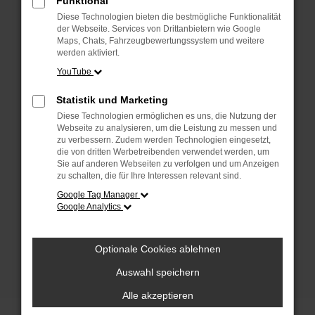
Funktional
anderen Browser oder in einem privaten
Fenster?
Diese Technologien bieten die bestmögliche Funktionalität
der Webseite. Services von Drittanbietern wie Google
Starte dein Gerät neu.
Maps, Chats, Fahrzeugbewertungssystem und weitere
Das kann manchmal helfen, vorübergehende
werden aktiviert.
Probleme zu beheben.
YouTube
Stelle sicher, dass dein Browser und dein
Statistik und Marketing
Betriebssystem auf dem neuesten Stand
Diese Technologien ermöglichen es uns, die Nutzung der
sind.
Webseite zu analysieren, um die Leistung zu messen und
Veraltete Software birgt nicht nur ein
zu verbessern. Zudem werden Technologien eingesetzt,
Sicherheitsrisiko, sondern kann auch dazu
die von dritten Werbetreibenden verwendet werden, um
Sie auf anderen Webseiten zu verfolgen und um Anzeigen
führen, dass bestimmte Funktionen nicht mehr
zu schalten, die für Ihre Interessen relevant sind.
unterstützt werden.
Google Tag Manager
Wende dich an den Webseitenbetreiber.
Google Analytics
Wenn du alle oben genannten Schritte versucht
hast, kontaktiere uns bitte. Wir werden
Optionale Cookies ablehnen
versuchen, das Problem zu beheben. Du kannst
uns diesen Text schicken, um uns bei der
Auswahl speichern
Fehlersuche zu unterstützen:
Alle akzeptieren
ewogICJuYW1lIjogIk5ldHdvcmtFcnJvciIs