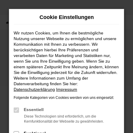
Zum
Hauptinhalt
Cookie Einstellungen
springen
Startseite
Fahrzeuge
Fahrzeugbestand
Wir nutzen Cookies, um Ihnen die bestmögliche
Nutzung unserer Webseite zu ermöglichen und unsere
Kommunikation mit Ihnen zu verbessern. Wir
Fehler: Network Error
berücksichtigen hierbei Ihre Präferenzen und
verarbeiten Daten für Marketing und Statistiken nur,
wenn Sie uns Ihre Einwilligung geben. Wenn Sie zu
Beim Laden ist ein Fehler aufgetreten.
einem späteren Zeitpunkt Ihre Meinung ändern, können
Hier sind ein paar Tipps, die dir helfen können:
Sie die Einwilligung jederzeit für die Zukunft widerrufen.
Weitere Informationen zum Umfang der
Überprüfe deine Firewall und deine
Datenverarbeitung finden Sie hier:
Internetverbindung.
Datenschutzerklärung
Impressum
Laden andere Webseiten, zum Beispiel deine
Folgende Kategorien von Cookies werden von uns eingesetzt:
Suchmaschine?
Prüfe deine Browsererweiterungen.
Essentiell
Manche Erweiterungen, wie Werbeblocker,
Diese Technologien sind erforderlich, um die
können das Laden bestimmter Seiten
Kernfunktionalität der Webseite zu gewährleisten.
verhindern. Funktioniert die Seite in einem