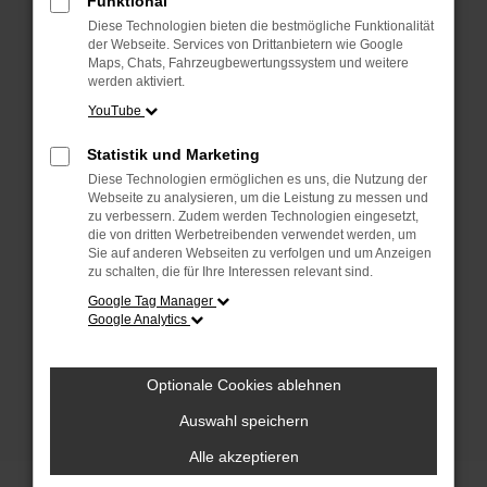
Funktional
anderen Browser oder in einem privaten
Fenster?
Diese Technologien bieten die bestmögliche Funktionalität
der Webseite. Services von Drittanbietern wie Google
Starte dein Gerät neu.
Maps, Chats, Fahrzeugbewertungssystem und weitere
Das kann manchmal helfen, vorübergehende
werden aktiviert.
Probleme zu beheben.
YouTube
Stelle sicher, dass dein Browser und dein
Statistik und Marketing
Betriebssystem auf dem neuesten Stand
Diese Technologien ermöglichen es uns, die Nutzung der
sind.
Webseite zu analysieren, um die Leistung zu messen und
Veraltete Software birgt nicht nur ein
zu verbessern. Zudem werden Technologien eingesetzt,
Sicherheitsrisiko, sondern kann auch dazu
die von dritten Werbetreibenden verwendet werden, um
Sie auf anderen Webseiten zu verfolgen und um Anzeigen
führen, dass bestimmte Funktionen nicht mehr
zu schalten, die für Ihre Interessen relevant sind.
unterstützt werden.
Google Tag Manager
Wende dich an den Webseitenbetreiber.
Google Analytics
Wenn du alle oben genannten Schritte versucht
hast, kontaktiere uns bitte. Wir werden
Optionale Cookies ablehnen
versuchen, das Problem zu beheben. Du kannst
uns diesen Text schicken, um uns bei der
Auswahl speichern
Fehlersuche zu unterstützen:
Alle akzeptieren
ewogICJuYW1lIjogIk5ldHdvcmtFcnJvciIs