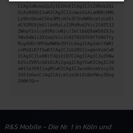
CiAgImNvbmZpZyI6IHsKICAgICJtZXRob2Qi
OiAiR0VUIiwKICAgICJ1cmwiOiAiaHR0cHM6
Ly9hcGkueC5ha3MtcHJvZC5hdWRhcmlzLm5l
dC92MS9jbGllbnRzLzI2MzMvd2Vic2l0ZS12
ZWhpY2xlcy85MzcwNjc/ZmllbGQ9aW50ZXJu
YWxOdW1iZXImd2Vic2l0ZT02OTE0YTU0OTYy
Mzg4ODc5MTQwMWRkZDYiLAogICAgImhlYWRl
cnMiOiB7fSwKICAgICJib2R5IjogbnVsbCwK
ICAgICJleHBlY3QiOiB7CiAgICAgICJyZXNw
b25zZVR5cGUiOiAiIgogICAgfSwKICAgICJ0
aW1lb3V0IjogMCwKICAgICJwcm9ncmVzcyI6
IG51bGwsCiAgICAicmlza3kiOiBmYWxzZQog
IH0KfQ==
R&S Mobile - Die Nr. 1 in Köln und