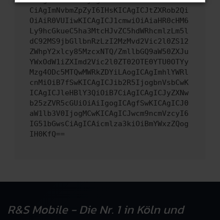
CiAgImNvbmZpZyI6IHsKICAgICJtZXRob2Qi
OiAiR0VUIiwKICAgICJ1cmwiOiAiaHR0cHM6
Ly9hcGkueC5ha3MtcHJvZC5hdWRhcmlzLm5l
dC92MS9jbGllbnRzLzI2MzMvd2Vic2l0ZS12
ZWhpY2xlcy85MzcxNTQ/ZmllbGQ9aW50ZXJu
YWxOdW1iZXImd2Vic2l0ZT02OTE0YTU0OTYy
Mzg4ODc5MTQwMWRkZDYiLAogICAgImhlYWRl
cnMiOiB7fSwKICAgICJib2R5IjogbnVsbCwK
ICAgICJleHBlY3QiOiB7CiAgICAgICJyZXNw
b25zZVR5cGUiOiAiIgogICAgfSwKICAgICJ0
aW1lb3V0IjogMCwKICAgICJwcm9ncmVzcyI6
IG51bGwsCiAgICAicmlza3kiOiBmYWxzZQog
IH0KfQ==
R&S Mobile - Die Nr. 1 in Köln und