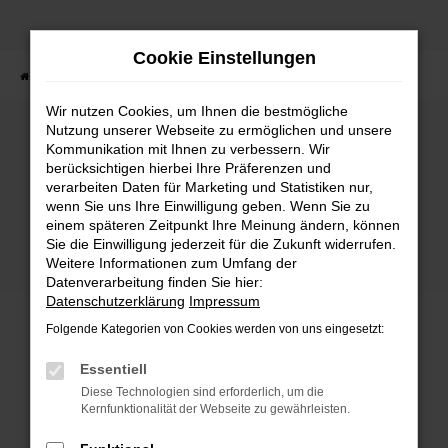
Zum
Hauptinhalt
Cookie Einstellungen
springen
Startseite
Fahrzeuge
Fahrzeugbestand
Wir nutzen Cookies, um Ihnen die bestmögliche
Nutzung unserer Webseite zu ermöglichen und unsere
Kommunikation mit Ihnen zu verbessern. Wir
Fehler: Network Error
berücksichtigen hierbei Ihre Präferenzen und
verarbeiten Daten für Marketing und Statistiken nur,
wenn Sie uns Ihre Einwilligung geben. Wenn Sie zu
Beim Laden ist ein Fehler aufgetreten.
einem späteren Zeitpunkt Ihre Meinung ändern, können
Hier sind ein paar Tipps, die dir helfen können:
Sie die Einwilligung jederzeit für die Zukunft widerrufen.
Weitere Informationen zum Umfang der
Überprüfe deine Firewall und deine
Datenverarbeitung finden Sie hier:
Internetverbindung.
Datenschutzerklärung
Impressum
Laden andere Webseiten, zum Beispiel deine
Folgende Kategorien von Cookies werden von uns eingesetzt:
Suchmaschine?
Prüfe deine Browsererweiterungen.
Essentiell
Manche Erweiterungen, wie Werbeblocker,
Diese Technologien sind erforderlich, um die
können das Laden bestimmter Seiten
Kernfunktionalität der Webseite zu gewährleisten.
verhindern. Funktioniert die Seite in einem