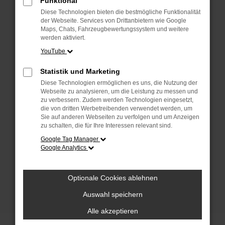
Funktional
anderen Browser oder in einem privaten
Fenster?
Diese Technologien bieten die bestmögliche Funktionalität
der Webseite. Services von Drittanbietern wie Google
Starte dein Gerät neu.
Maps, Chats, Fahrzeugbewertungssystem und weitere
Das kann manchmal helfen, vorübergehende
werden aktiviert.
Probleme zu beheben.
YouTube
Stelle sicher, dass dein Browser und dein
Statistik und Marketing
Betriebssystem auf dem neuesten Stand
Diese Technologien ermöglichen es uns, die Nutzung der
sind.
Webseite zu analysieren, um die Leistung zu messen und
Veraltete Software birgt nicht nur ein
zu verbessern. Zudem werden Technologien eingesetzt,
Sicherheitsrisiko, sondern kann auch dazu
die von dritten Werbetreibenden verwendet werden, um
Sie auf anderen Webseiten zu verfolgen und um Anzeigen
führen, dass bestimmte Funktionen nicht mehr
zu schalten, die für Ihre Interessen relevant sind.
unterstützt werden.
Google Tag Manager
Wende dich an den Webseitenbetreiber.
Google Analytics
Wenn du alle oben genannten Schritte versucht
hast, kontaktiere uns bitte. Wir werden
Optionale Cookies ablehnen
versuchen, das Problem zu beheben. Du kannst
uns diesen Text schicken, um uns bei der
Auswahl speichern
Fehlersuche zu unterstützen:
Alle akzeptieren
ewogICJuYW1lIjogIk5ldHdvcmtFcnJvciIs