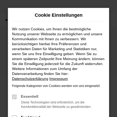
Zum
Hauptinhalt
Cookie Einstellungen
springen
Startseite
Fahrzeuge
Fahrzeugbestand
Wir nutzen Cookies, um Ihnen die bestmögliche
Nutzung unserer Webseite zu ermöglichen und unsere
Kommunikation mit Ihnen zu verbessern. Wir
Fehler: Network Error
berücksichtigen hierbei Ihre Präferenzen und
verarbeiten Daten für Marketing und Statistiken nur,
wenn Sie uns Ihre Einwilligung geben. Wenn Sie zu
Beim Laden ist ein Fehler aufgetreten.
einem späteren Zeitpunkt Ihre Meinung ändern, können
Hier sind ein paar Tipps, die dir helfen können:
Sie die Einwilligung jederzeit für die Zukunft widerrufen.
Weitere Informationen zum Umfang der
Überprüfe deine Firewall und deine
Datenverarbeitung finden Sie hier:
Internetverbindung.
Datenschutzerklärung
Impressum
Laden andere Webseiten, zum Beispiel deine
Folgende Kategorien von Cookies werden von uns eingesetzt:
Suchmaschine?
Prüfe deine Browsererweiterungen.
Essentiell
Manche Erweiterungen, wie Werbeblocker,
Diese Technologien sind erforderlich, um die
können das Laden bestimmter Seiten
Kernfunktionalität der Webseite zu gewährleisten.
verhindern. Funktioniert die Seite in einem