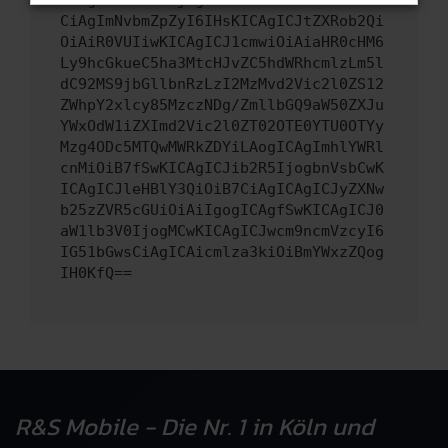
CiAgImNvbmZpZyI6IHsKICAgICJtZXRob2Qi
OiAiR0VUIiwKICAgICJ1cmwiOiAiaHR0cHM6
Ly9hcGkueC5ha3MtcHJvZC5hdWRhcmlzLm5l
dC92MS9jbGllbnRzLzI2MzMvd2Vic2l0ZS12
ZWhpY2xlcy85MzczNDg/ZmllbGQ9aW50ZXJu
YWxOdW1iZXImd2Vic2l0ZT02OTE0YTU0OTYy
Mzg4ODc5MTQwMWRkZDYiLAogICAgImhlYWRl
cnMiOiB7fSwKICAgICJib2R5IjogbnVsbCwK
ICAgICJleHBlY3QiOiB7CiAgICAgICJyZXNw
b25zZVR5cGUiOiAiIgogICAgfSwKICAgICJ0
aW1lb3V0IjogMCwKICAgICJwcm9ncmVzcyI6
IG51bGwsCiAgICAicmlza3kiOiBmYWxzZQog
IH0KfQ==
R&S Mobile - Die Nr. 1 in Köln und