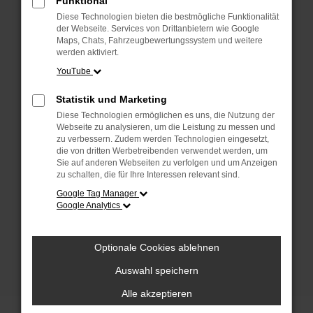
Funktional
anderen Browser oder in einem privaten
Fenster?
Diese Technologien bieten die bestmögliche Funktionalität
der Webseite. Services von Drittanbietern wie Google
Starte dein Gerät neu.
Maps, Chats, Fahrzeugbewertungssystem und weitere
Das kann manchmal helfen, vorübergehende
werden aktiviert.
Probleme zu beheben.
YouTube
Stelle sicher, dass dein Browser und dein
Statistik und Marketing
Betriebssystem auf dem neuesten Stand
Diese Technologien ermöglichen es uns, die Nutzung der
sind.
Webseite zu analysieren, um die Leistung zu messen und
Veraltete Software birgt nicht nur ein
zu verbessern. Zudem werden Technologien eingesetzt,
Sicherheitsrisiko, sondern kann auch dazu
die von dritten Werbetreibenden verwendet werden, um
Sie auf anderen Webseiten zu verfolgen und um Anzeigen
führen, dass bestimmte Funktionen nicht mehr
zu schalten, die für Ihre Interessen relevant sind.
unterstützt werden.
Google Tag Manager
Wende dich an den Webseitenbetreiber.
Google Analytics
Wenn du alle oben genannten Schritte versucht
hast, kontaktiere uns bitte. Wir werden
Optionale Cookies ablehnen
versuchen, das Problem zu beheben. Du kannst
uns diesen Text schicken, um uns bei der
Auswahl speichern
Fehlersuche zu unterstützen:
Alle akzeptieren
ewogICJuYW1lIjogIk5ldHdvcmtFcnJvciIs