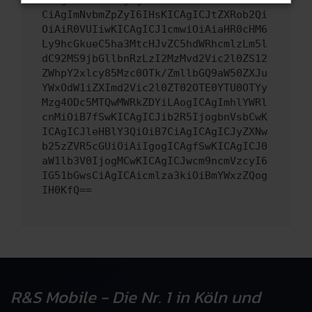
CiAgImNvbmZpZyI6IHsKICAgICJtZXRob2Qi
OiAiR0VUIiwKICAgICJ1cmwiOiAiaHR0cHM6
Ly9hcGkueC5ha3MtcHJvZC5hdWRhcmlzLm5l
dC92MS9jbGllbnRzLzI2MzMvd2Vic2l0ZS12
ZWhpY2xlcy85Mzc0OTk/ZmllbGQ9aW50ZXJu
YWxOdW1iZXImd2Vic2l0ZT02OTE0YTU0OTYy
Mzg4ODc5MTQwMWRkZDYiLAogICAgImhlYWRl
cnMiOiB7fSwKICAgICJib2R5IjogbnVsbCwK
ICAgICJleHBlY3QiOiB7CiAgICAgICJyZXNw
b25zZVR5cGUiOiAiIgogICAgfSwKICAgICJ0
aW1lb3V0IjogMCwKICAgICJwcm9ncmVzcyI6
IG51bGwsCiAgICAicmlza3kiOiBmYWxzZQog
IH0KfQ==
R&S Mobile - Die Nr. 1 in Köln und