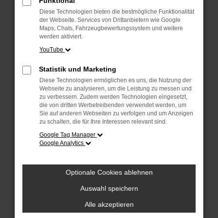
Funktional
anderen Browser oder in einem privaten
Fenster?
Diese Technologien bieten die bestmögliche Funktionalität
der Webseite. Services von Drittanbietern wie Google
Starte dein Gerät neu.
Maps, Chats, Fahrzeugbewertungssystem und weitere
Das kann manchmal helfen, vorübergehende
werden aktiviert.
Probleme zu beheben.
YouTube
Stelle sicher, dass dein Browser und dein
Statistik und Marketing
Betriebssystem auf dem neuesten Stand
Diese Technologien ermöglichen es uns, die Nutzung der
sind.
Webseite zu analysieren, um die Leistung zu messen und
Veraltete Software birgt nicht nur ein
zu verbessern. Zudem werden Technologien eingesetzt,
Sicherheitsrisiko, sondern kann auch dazu
die von dritten Werbetreibenden verwendet werden, um
Sie auf anderen Webseiten zu verfolgen und um Anzeigen
führen, dass bestimmte Funktionen nicht mehr
zu schalten, die für Ihre Interessen relevant sind.
unterstützt werden.
Google Tag Manager
Wende dich an den Webseitenbetreiber.
Google Analytics
Wenn du alle oben genannten Schritte versucht
hast, kontaktiere uns bitte. Wir werden
Optionale Cookies ablehnen
versuchen, das Problem zu beheben. Du kannst
uns diesen Text schicken, um uns bei der
Auswahl speichern
Fehlersuche zu unterstützen:
Alle akzeptieren
ewogICJuYW1lIjogIk5ldHdvcmtFcnJvciIs