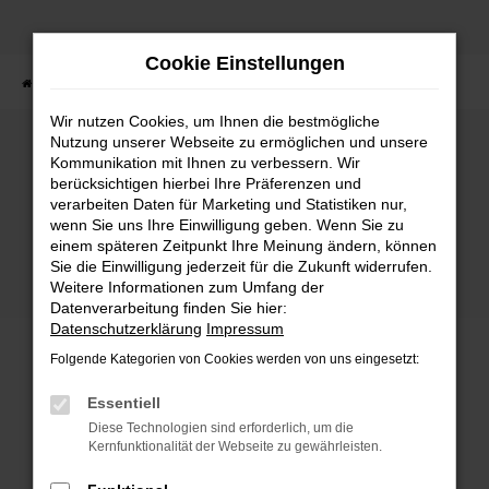
Zum
Hauptinhalt
Cookie Einstellungen
springen
Startseite
Fahrzeuge
Fahrzeugbestand
Wir nutzen Cookies, um Ihnen die bestmögliche
Nutzung unserer Webseite zu ermöglichen und unsere
Kommunikation mit Ihnen zu verbessern. Wir
Fehler: Network Error
berücksichtigen hierbei Ihre Präferenzen und
verarbeiten Daten für Marketing und Statistiken nur,
wenn Sie uns Ihre Einwilligung geben. Wenn Sie zu
Beim Laden ist ein Fehler aufgetreten.
einem späteren Zeitpunkt Ihre Meinung ändern, können
Hier sind ein paar Tipps, die dir helfen können:
Sie die Einwilligung jederzeit für die Zukunft widerrufen.
Weitere Informationen zum Umfang der
Überprüfe deine Firewall und deine
Datenverarbeitung finden Sie hier:
Internetverbindung.
Datenschutzerklärung
Impressum
Laden andere Webseiten, zum Beispiel deine
Folgende Kategorien von Cookies werden von uns eingesetzt:
Suchmaschine?
Prüfe deine Browsererweiterungen.
Essentiell
Manche Erweiterungen, wie Werbeblocker,
Diese Technologien sind erforderlich, um die
können das Laden bestimmter Seiten
Kernfunktionalität der Webseite zu gewährleisten.
verhindern. Funktioniert die Seite in einem