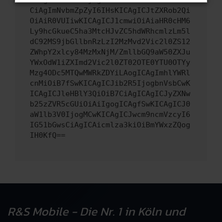
CiAgImNvbmZpZyI6IHsKICAgICJtZXRob2Qi
OiAiR0VUIiwKICAgICJ1cmwiOiAiaHR0cHM6
Ly9hcGkueC5ha3MtcHJvZC5hdWRhcmlzLm5l
dC92MS9jbGllbnRzLzI2MzMvd2Vic2l0ZS12
ZWhpY2xlcy84MzMxNjM/ZmllbGQ9aW50ZXJu
YWxOdW1iZXImd2Vic2l0ZT02OTE0YTU0OTYy
Mzg4ODc5MTQwMWRkZDYiLAogICAgImhlYWRl
cnMiOiB7fSwKICAgICJib2R5IjogbnVsbCwK
ICAgICJleHBlY3QiOiB7CiAgICAgICJyZXNw
b25zZVR5cGUiOiAiIgogICAgfSwKICAgICJ0
aW1lb3V0IjogMCwKICAgICJwcm9ncmVzcyI6
IG51bGwsCiAgICAicmlza3kiOiBmYWxzZQog
IH0KfQ==
R&S Mobile - Die Nr. 1 in Köln und