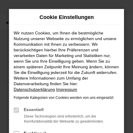
Zum
Hauptinhalt
Cookie Einstellungen
springen
Startseite
Fahrzeuge
Fahrzeugbestand
Wir nutzen Cookies, um Ihnen die bestmögliche
Nutzung unserer Webseite zu ermöglichen und unsere
Kommunikation mit Ihnen zu verbessern. Wir
Fehler: Network Error
berücksichtigen hierbei Ihre Präferenzen und
verarbeiten Daten für Marketing und Statistiken nur,
wenn Sie uns Ihre Einwilligung geben. Wenn Sie zu
Beim Laden ist ein Fehler aufgetreten.
einem späteren Zeitpunkt Ihre Meinung ändern, können
Hier sind ein paar Tipps, die dir helfen können:
Sie die Einwilligung jederzeit für die Zukunft widerrufen.
Weitere Informationen zum Umfang der
Überprüfe deine Firewall und deine
Datenverarbeitung finden Sie hier:
Internetverbindung.
Datenschutzerklärung
Impressum
Laden andere Webseiten, zum Beispiel deine
Folgende Kategorien von Cookies werden von uns eingesetzt:
Suchmaschine?
Prüfe deine Browsererweiterungen.
Essentiell
Manche Erweiterungen, wie Werbeblocker,
Diese Technologien sind erforderlich, um die
können das Laden bestimmter Seiten
Kernfunktionalität der Webseite zu gewährleisten.
verhindern. Funktioniert die Seite in einem