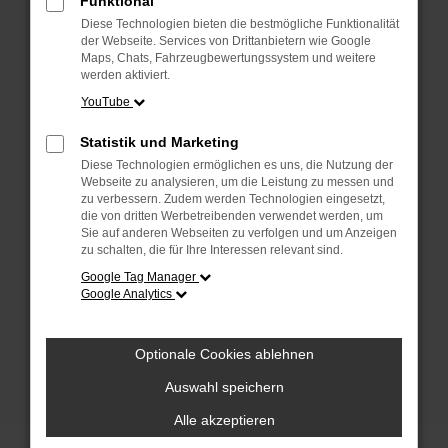
Funktional
anderen Browser oder in einem privaten
Fenster?
Diese Technologien bieten die bestmögliche Funktionalität
der Webseite. Services von Drittanbietern wie Google
Starte dein Gerät neu.
Maps, Chats, Fahrzeugbewertungssystem und weitere
Das kann manchmal helfen, vorübergehende
werden aktiviert.
Probleme zu beheben.
YouTube
Stelle sicher, dass dein Browser und dein
Statistik und Marketing
Betriebssystem auf dem neuesten Stand
Diese Technologien ermöglichen es uns, die Nutzung der
sind.
Webseite zu analysieren, um die Leistung zu messen und
Veraltete Software birgt nicht nur ein
zu verbessern. Zudem werden Technologien eingesetzt,
Sicherheitsrisiko, sondern kann auch dazu
die von dritten Werbetreibenden verwendet werden, um
Sie auf anderen Webseiten zu verfolgen und um Anzeigen
führen, dass bestimmte Funktionen nicht mehr
zu schalten, die für Ihre Interessen relevant sind.
unterstützt werden.
Google Tag Manager
Wende dich an den Webseitenbetreiber.
Google Analytics
Wenn du alle oben genannten Schritte versucht
hast, kontaktiere uns bitte. Wir werden
Optionale Cookies ablehnen
versuchen, das Problem zu beheben. Du kannst
uns diesen Text schicken, um uns bei der
Auswahl speichern
Fehlersuche zu unterstützen:
Alle akzeptieren
ewogICJuYW1lIjogIk5ldHdvcmtFcnJvciIs