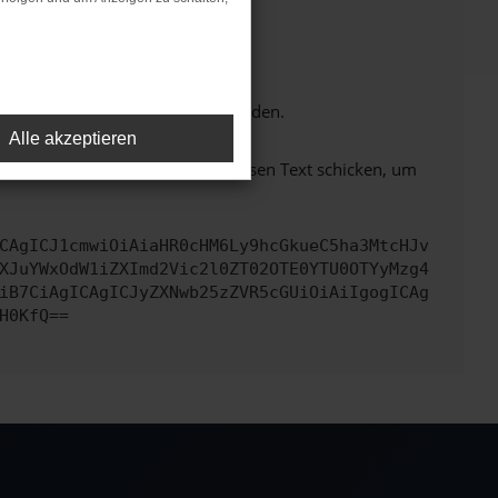
tionen nicht mehr unterstützt werden.
Alle akzeptieren
em zu beheben. Du kannst uns diesen Text schicken, um
CAgICJ1cmwiOiAiaHR0cHM6Ly9hcGkueC5ha3MtcHJv
XJuYWxOdW1iZXImd2Vic2l0ZT02OTE0YTU0OTYyMzg4
iB7CiAgICAgICJyZXNwb25zZVR5cGUiOiAiIgogICAg
H0KfQ==