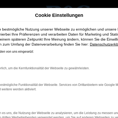
Cookie Einstellungen
ie bestmögliche Nutzung unserer Webseite zu ermöglichen und unsere
hierbei Ihre Präferenzen und verarbeiten Daten für Marketing und Stati
einem späteren Zeitpunkt Ihre Meinung ändern, können Sie die Einwillig
en zum Umfang der Datenverarbeitung finden Sie hier:
Datenschutzerkl
en von uns eingesetzt:
or
rlich, um die Kernfunktionalität der Webseite zu gewährleisten.
estmögliche Funktionalität der Webseite. Services von Drittanbietern wie Google 
eitere werden aktiviert.
ernetverbindung.
e Suchmaschine?
nnen das Laden bestimmter Seiten verhindern. Funktioniert die 
 es uns, die Nutzung der Webseite zu analysieren, um die Leistung zu messen u
on dritten Werbetreibenden verwendet werden, um Sie auf anderen Webseiten zu ve