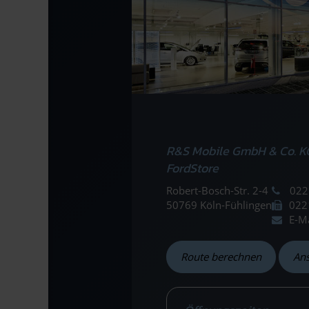
R&S Mobile GmbH & Co. K
FordStore
Robert-Bosch-Str. 2-4
022
50769 Köln-Fühlingen
022
E-M
Route berechnen
An