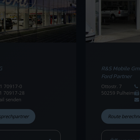
G
R&S Mobile Gm
Ford Partner
1 70917-0
Ottostr. 7
1 70917-28
50259 Pulheim
ail senden
sprechpartner
Route berechn