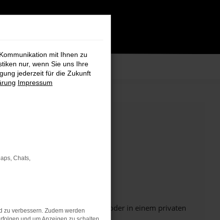
 Kommunikation mit Ihnen zu
stiken nur, wenn Sie uns Ihre
ung jederzeit für die Zukunft
ärung
Impressum
Maps, Chats,
Seite in einem anderen Browser oder in einem privaten
nd zu verbessern. Zudem werden
rfolgen und um Anzeigen zu schalten,