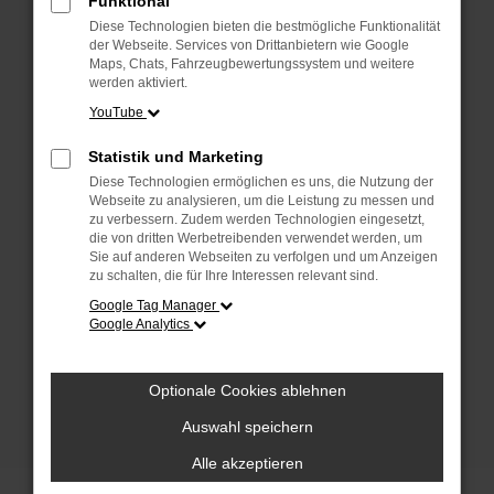
Funktional
anderen Browser oder in einem privaten
Fenster?
Diese Technologien bieten die bestmögliche Funktionalität
der Webseite. Services von Drittanbietern wie Google
Starte dein Gerät neu.
Maps, Chats, Fahrzeugbewertungssystem und weitere
Das kann manchmal helfen, vorübergehende
werden aktiviert.
Probleme zu beheben.
YouTube
Stelle sicher, dass dein Browser und dein
Statistik und Marketing
Betriebssystem auf dem neuesten Stand
Diese Technologien ermöglichen es uns, die Nutzung der
sind.
Webseite zu analysieren, um die Leistung zu messen und
Veraltete Software birgt nicht nur ein
zu verbessern. Zudem werden Technologien eingesetzt,
Sicherheitsrisiko, sondern kann auch dazu
die von dritten Werbetreibenden verwendet werden, um
Sie auf anderen Webseiten zu verfolgen und um Anzeigen
führen, dass bestimmte Funktionen nicht mehr
zu schalten, die für Ihre Interessen relevant sind.
unterstützt werden.
Google Tag Manager
Wende dich an den Webseitenbetreiber.
Google Analytics
Wenn du alle oben genannten Schritte versucht
hast, kontaktiere uns bitte. Wir werden
Optionale Cookies ablehnen
versuchen, das Problem zu beheben. Du kannst
uns diesen Text schicken, um uns bei der
Auswahl speichern
Fehlersuche zu unterstützen:
Alle akzeptieren
ewogICJuYW1lIjogIk5ldHdvcmtFcnJvciIs