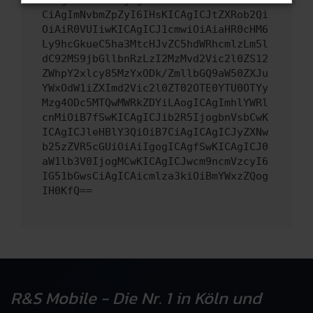
CiAgImNvbmZpZyI6IHsKICAgICJtZXRob2Qi
OiAiR0VUIiwKICAgICJ1cmwiOiAiaHR0cHM6
Ly9hcGkueC5ha3MtcHJvZC5hdWRhcmlzLm5l
dC92MS9jbGllbnRzLzI2MzMvd2Vic2l0ZS12
ZWhpY2xlcy85MzYxODk/ZmllbGQ9aW50ZXJu
YWxOdW1iZXImd2Vic2l0ZT02OTE0YTU0OTYy
Mzg4ODc5MTQwMWRkZDYiLAogICAgImhlYWRl
cnMiOiB7fSwKICAgICJib2R5IjogbnVsbCwK
ICAgICJleHBlY3QiOiB7CiAgICAgICJyZXNw
b25zZVR5cGUiOiAiIgogICAgfSwKICAgICJ0
aW1lb3V0IjogMCwKICAgICJwcm9ncmVzcyI6
IG51bGwsCiAgICAicmlza3kiOiBmYWxzZQog
IH0KfQ==
R&S Mobile - Die Nr. 1 in Köln und