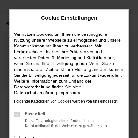
Zum
Hauptinhalt
Cookie Einstellungen
springen
Startseite
Fahrzeuge
Fahrzeugbestand
Wir nutzen Cookies, um Ihnen die bestmögliche
Nutzung unserer Webseite zu ermöglichen und unsere
Kommunikation mit Ihnen zu verbessern. Wir
Fehler: Network Error
berücksichtigen hierbei Ihre Präferenzen und
verarbeiten Daten für Marketing und Statistiken nur,
wenn Sie uns Ihre Einwilligung geben. Wenn Sie zu
Beim Laden ist ein Fehler aufgetreten.
einem späteren Zeitpunkt Ihre Meinung ändern, können
Hier sind ein paar Tipps, die dir helfen können:
Sie die Einwilligung jederzeit für die Zukunft widerrufen.
Weitere Informationen zum Umfang der
Überprüfe deine Firewall und deine
Datenverarbeitung finden Sie hier:
Internetverbindung.
Datenschutzerklärung
Impressum
Laden andere Webseiten, zum Beispiel deine
Folgende Kategorien von Cookies werden von uns eingesetzt:
Suchmaschine?
Prüfe deine Browsererweiterungen.
Essentiell
Manche Erweiterungen, wie Werbeblocker,
Diese Technologien sind erforderlich, um die
können das Laden bestimmter Seiten
Kernfunktionalität der Webseite zu gewährleisten.
verhindern. Funktioniert die Seite in einem