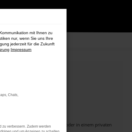
 Kommunikation mit Ihnen zu
stiken nur, wenn Sie uns Ihre
ung jederzeit für die Zukunft
ärung
Impressum
Maps, Chats,
Seite in einem anderen Browser oder in einem privaten
nd zu verbessern. Zudem werden
rfolgen und um Anzeigen zu schalten,