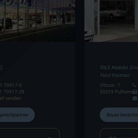
G
R&S Mobile Gm
Ford Partner
1 70917-0
Ottostr. 7
1 70917-28
50259 Pulheim
ail senden
sprechpartner
Route berechn