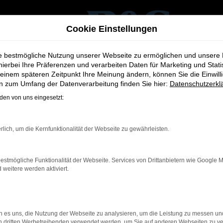
Cookie Einstellungen
ie bestmögliche Nutzung unserer Webseite zu ermöglichen und unsere
hierbei Ihre Präferenzen und verarbeiten Daten für Marketing und Stati
einem späteren Zeitpunkt Ihre Meinung ändern, können Sie die Einwillig
en zum Umfang der Datenverarbeitung finden Sie hier:
Datenschutzerkl
en von uns eingesetzt:
or
rlich, um die Kernfunktionalität der Webseite zu gewährleisten.
estmögliche Funktionalität der Webseite. Services von Drittanbietern wie Google 
eitere werden aktiviert.
ernetverbindung.
e Suchmaschine?
nnen das Laden bestimmter Seiten verhindern. Funktioniert die 
 es uns, die Nutzung der Webseite zu analysieren, um die Leistung zu messen u
on dritten Werbetreibenden verwendet werden, um Sie auf anderen Webseiten zu ve