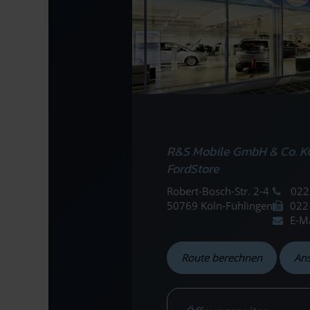
R&S Mobile GmbH & Co. K
FordStore
Robert-Bosch-Str. 2-4
022
50769 Köln-Fühlingen
022
E-M
Route berechnen
An