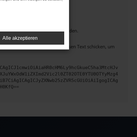
tionen nicht mehr unterstützt werden.
Alle akzeptieren
em zu beheben. Du kannst uns diesen Text schicken, um
CAgICJ1cmwiOiAiaHR0cHM6Ly9hcGkueC5ha3MtcHJv
XJuYWxOdW1iZXImd2Vic2l0ZT02OTE0YTU0OTYyMzg4
iB7CiAgICAgICJyZXNwb25zZVR5cGUiOiAiIgogICAg
H0KfQ==