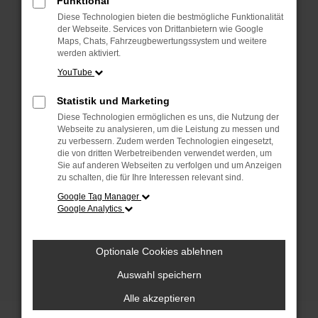
Funktional
anderen Browser oder in einem privaten
Fenster?
Diese Technologien bieten die bestmögliche Funktionalität
der Webseite. Services von Drittanbietern wie Google
Starte dein Gerät neu.
Maps, Chats, Fahrzeugbewertungssystem und weitere
Das kann manchmal helfen, vorübergehende
werden aktiviert.
Probleme zu beheben.
YouTube
Stelle sicher, dass dein Browser und dein
Statistik und Marketing
Betriebssystem auf dem neuesten Stand
Diese Technologien ermöglichen es uns, die Nutzung der
sind.
Webseite zu analysieren, um die Leistung zu messen und
Veraltete Software birgt nicht nur ein
zu verbessern. Zudem werden Technologien eingesetzt,
Sicherheitsrisiko, sondern kann auch dazu
die von dritten Werbetreibenden verwendet werden, um
Sie auf anderen Webseiten zu verfolgen und um Anzeigen
führen, dass bestimmte Funktionen nicht mehr
zu schalten, die für Ihre Interessen relevant sind.
unterstützt werden.
Google Tag Manager
Wende dich an den Webseitenbetreiber.
Google Analytics
Wenn du alle oben genannten Schritte versucht
hast, kontaktiere uns bitte. Wir werden
Optionale Cookies ablehnen
versuchen, das Problem zu beheben. Du kannst
uns diesen Text schicken, um uns bei der
Auswahl speichern
Fehlersuche zu unterstützen:
Alle akzeptieren
ewogICJuYW1lIjogIk5ldHdvcmtFcnJvciIs