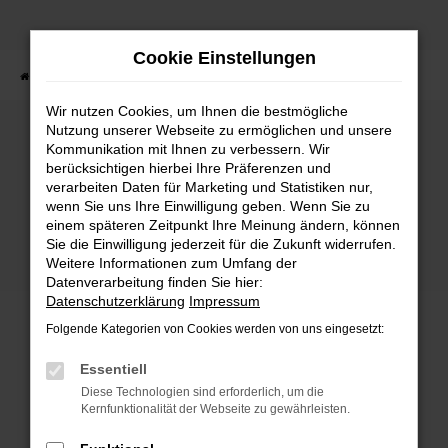
Zum
Hauptinhalt
Cookie Einstellungen
springen
Startseite
Fahrzeuge
Fahrzeugbestand
Wir nutzen Cookies, um Ihnen die bestmögliche
Nutzung unserer Webseite zu ermöglichen und unsere
Kommunikation mit Ihnen zu verbessern. Wir
Fehler: Network Error
berücksichtigen hierbei Ihre Präferenzen und
verarbeiten Daten für Marketing und Statistiken nur,
wenn Sie uns Ihre Einwilligung geben. Wenn Sie zu
Beim Laden ist ein Fehler aufgetreten.
einem späteren Zeitpunkt Ihre Meinung ändern, können
Hier sind ein paar Tipps, die dir helfen können:
Sie die Einwilligung jederzeit für die Zukunft widerrufen.
Weitere Informationen zum Umfang der
Überprüfe deine Firewall und deine
Datenverarbeitung finden Sie hier:
Internetverbindung.
Datenschutzerklärung
Impressum
Laden andere Webseiten, zum Beispiel deine
Folgende Kategorien von Cookies werden von uns eingesetzt:
Suchmaschine?
Prüfe deine Browsererweiterungen.
Essentiell
Manche Erweiterungen, wie Werbeblocker,
Diese Technologien sind erforderlich, um die
können das Laden bestimmter Seiten
Kernfunktionalität der Webseite zu gewährleisten.
verhindern. Funktioniert die Seite in einem