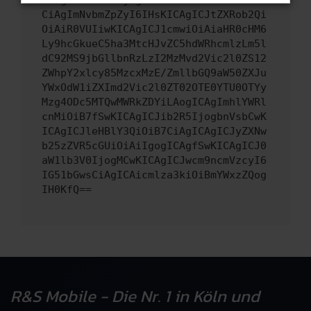
CiAgImNvbmZpZyI6IHsKICAgICJtZXRob2Qi
OiAiR0VUIiwKICAgICJ1cmwiOiAiaHR0cHM6
Ly9hcGkueC5ha3MtcHJvZC5hdWRhcmlzLm5l
dC92MS9jbGllbnRzLzI2MzMvd2Vic2l0ZS12
ZWhpY2xlcy85MzcxMzE/ZmllbGQ9aW50ZXJu
YWxOdW1iZXImd2Vic2l0ZT02OTE0YTU0OTYy
Mzg4ODc5MTQwMWRkZDYiLAogICAgImhlYWRl
cnMiOiB7fSwKICAgICJib2R5IjogbnVsbCwK
ICAgICJleHBlY3QiOiB7CiAgICAgICJyZXNw
b25zZVR5cGUiOiAiIgogICAgfSwKICAgICJ0
aW1lb3V0IjogMCwKICAgICJwcm9ncmVzcyI6
IG51bGwsCiAgICAicmlza3kiOiBmYWxzZQog
IH0KfQ==
R&S Mobile - Die Nr. 1 in Köln und