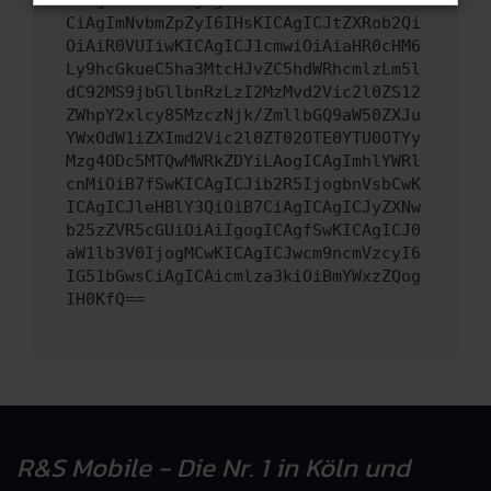
CiAgImNvbmZpZyI6IHsKICAgICJtZXRob2Qi
OiAiR0VUIiwKICAgICJ1cmwiOiAiaHR0cHM6
Ly9hcGkueC5ha3MtcHJvZC5hdWRhcmlzLm5l
dC92MS9jbGllbnRzLzI2MzMvd2Vic2l0ZS12
ZWhpY2xlcy85MzczNjk/ZmllbGQ9aW50ZXJu
YWxOdW1iZXImd2Vic2l0ZT02OTE0YTU0OTYy
Mzg4ODc5MTQwMWRkZDYiLAogICAgImhlYWRl
cnMiOiB7fSwKICAgICJib2R5IjogbnVsbCwK
ICAgICJleHBlY3QiOiB7CiAgICAgICJyZXNw
b25zZVR5cGUiOiAiIgogICAgfSwKICAgICJ0
aW1lb3V0IjogMCwKICAgICJwcm9ncmVzcyI6
IG51bGwsCiAgICAicmlza3kiOiBmYWxzZQog
IH0KfQ==
R&S Mobile - Die Nr. 1 in Köln und