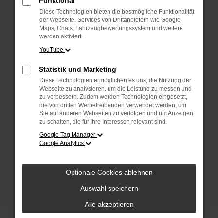
Funktional
anderen Browser oder in einem privaten
Fenster?
Diese Technologien bieten die bestmögliche Funktionalität
der Webseite. Services von Drittanbietern wie Google
Starte dein Gerät neu.
Maps, Chats, Fahrzeugbewertungssystem und weitere
Das kann manchmal helfen, vorübergehende
werden aktiviert.
Probleme zu beheben.
YouTube
Stelle sicher, dass dein Browser und dein
Statistik und Marketing
Betriebssystem auf dem neuesten Stand
Diese Technologien ermöglichen es uns, die Nutzung der
sind.
Webseite zu analysieren, um die Leistung zu messen und
Veraltete Software birgt nicht nur ein
zu verbessern. Zudem werden Technologien eingesetzt,
Sicherheitsrisiko, sondern kann auch dazu
die von dritten Werbetreibenden verwendet werden, um
Sie auf anderen Webseiten zu verfolgen und um Anzeigen
führen, dass bestimmte Funktionen nicht mehr
zu schalten, die für Ihre Interessen relevant sind.
unterstützt werden.
Google Tag Manager
Wende dich an den Webseitenbetreiber.
Google Analytics
Wenn du alle oben genannten Schritte versucht
hast, kontaktiere uns bitte. Wir werden
Optionale Cookies ablehnen
versuchen, das Problem zu beheben. Du kannst
uns diesen Text schicken, um uns bei der
Auswahl speichern
Fehlersuche zu unterstützen:
Alle akzeptieren
ewogICJuYW1lIjogIk5ldHdvcmtFcnJvciIs