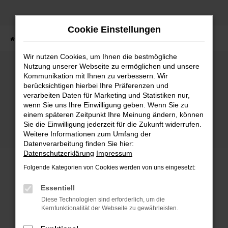
Zum
Hauptinhalt
Cookie Einstellungen
springen
Startseite
Fahrzeuge
Fahrzeugbestand
Wir nutzen Cookies, um Ihnen die bestmögliche
Nutzung unserer Webseite zu ermöglichen und unsere
Kommunikation mit Ihnen zu verbessern. Wir
Fehler: Network Error
berücksichtigen hierbei Ihre Präferenzen und
verarbeiten Daten für Marketing und Statistiken nur,
wenn Sie uns Ihre Einwilligung geben. Wenn Sie zu
Beim Laden ist ein Fehler aufgetreten.
einem späteren Zeitpunkt Ihre Meinung ändern, können
Hier sind ein paar Tipps, die dir helfen können:
Sie die Einwilligung jederzeit für die Zukunft widerrufen.
Weitere Informationen zum Umfang der
Überprüfe deine Firewall und deine
Datenverarbeitung finden Sie hier:
Internetverbindung.
Datenschutzerklärung
Impressum
Laden andere Webseiten, zum Beispiel deine
Folgende Kategorien von Cookies werden von uns eingesetzt:
Suchmaschine?
Prüfe deine Browsererweiterungen.
Essentiell
Manche Erweiterungen, wie Werbeblocker,
Diese Technologien sind erforderlich, um die
können das Laden bestimmter Seiten
Kernfunktionalität der Webseite zu gewährleisten.
verhindern. Funktioniert die Seite in einem