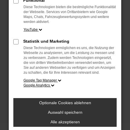
Funktional
anderen Browser oder in einem privaten
Fenster?
Diese Technologien bieten die bestmögliche Funktionalität
der Webseite. Services von Drittanbietern wie Google
Starte dein Gerät neu.
Maps, Chats, Fahrzeugbewertungssystem und weitere
Das kann manchmal helfen, vorübergehende
werden aktiviert.
Probleme zu beheben.
YouTube
Stelle sicher, dass dein Browser und dein
Statistik und Marketing
Betriebssystem auf dem neuesten Stand
Diese Technologien ermöglichen es uns, die Nutzung der
sind.
Webseite zu analysieren, um die Leistung zu messen und
Veraltete Software birgt nicht nur ein
zu verbessern. Zudem werden Technologien eingesetzt,
Sicherheitsrisiko, sondern kann auch dazu
die von dritten Werbetreibenden verwendet werden, um
Sie auf anderen Webseiten zu verfolgen und um Anzeigen
führen, dass bestimmte Funktionen nicht mehr
zu schalten, die für Ihre Interessen relevant sind.
unterstützt werden.
Google Tag Manager
Wende dich an den Webseitenbetreiber.
Google Analytics
Wenn du alle oben genannten Schritte versucht
hast, kontaktiere uns bitte. Wir werden
Optionale Cookies ablehnen
versuchen, das Problem zu beheben. Du kannst
uns diesen Text schicken, um uns bei der
Auswahl speichern
Fehlersuche zu unterstützen:
Alle akzeptieren
ewogICJuYW1lIjogIk5ldHdvcmtFcnJvciIs