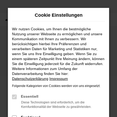
Zum
Hauptinhalt
Cookie Einstellungen
springen
Startseite
Fahrzeuge
Fahrzeugbestand
Wir nutzen Cookies, um Ihnen die bestmögliche
Nutzung unserer Webseite zu ermöglichen und unsere
Kommunikation mit Ihnen zu verbessern. Wir
Fehler: Network Error
berücksichtigen hierbei Ihre Präferenzen und
verarbeiten Daten für Marketing und Statistiken nur,
wenn Sie uns Ihre Einwilligung geben. Wenn Sie zu
Beim Laden ist ein Fehler aufgetreten.
einem späteren Zeitpunkt Ihre Meinung ändern, können
Hier sind ein paar Tipps, die dir helfen können:
Sie die Einwilligung jederzeit für die Zukunft widerrufen.
Weitere Informationen zum Umfang der
Überprüfe deine Firewall und deine
Datenverarbeitung finden Sie hier:
Internetverbindung.
Datenschutzerklärung
Impressum
Laden andere Webseiten, zum Beispiel deine
Folgende Kategorien von Cookies werden von uns eingesetzt:
Suchmaschine?
Prüfe deine Browsererweiterungen.
Essentiell
Manche Erweiterungen, wie Werbeblocker,
Diese Technologien sind erforderlich, um die
können das Laden bestimmter Seiten
Kernfunktionalität der Webseite zu gewährleisten.
verhindern. Funktioniert die Seite in einem