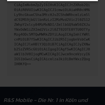
CiAgImNvbmZpZyI6IHsKICAgICJtZXRob2Qi
OiAiR0VUIiwKICAgICJ1cmwiOiAiaHR0cHM6
Ly9hcGkueC5ha3MtcHJvZC5hdWRhcmlzLm5l
dC92MS9jbGllbnRzLzI2MzMvd2Vic2l0ZS12
ZWhpY2xlcy84MzMxNDI/ZmllbGQ9aW50ZXJu
YWxOdW1iZXImd2Vic2l0ZT02OTE0YTU0OTYy
Mzg4ODc5MTQwMWRkZDYiLAogICAgImhlYWRl
cnMiOiB7fSwKICAgICJib2R5IjogbnVsbCwK
ICAgICJleHBlY3QiOiB7CiAgICAgICJyZXNw
b25zZVR5cGUiOiAiIgogICAgfSwKICAgICJ0
aW1lb3V0IjogMCwKICAgICJwcm9ncmVzcyI6
IG51bGwsCiAgICAicmlza3kiOiBmYWxzZQog
IH0KfQ==
R&S Mobile - Die Nr. 1 in Köln und